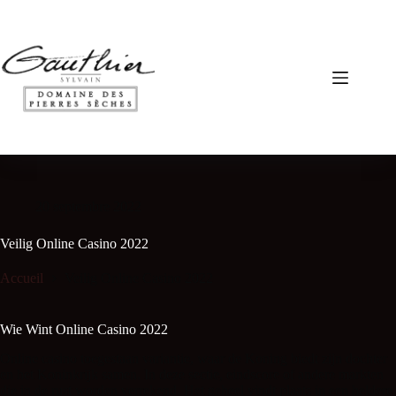
20 septembre 2022
Veilig Online Casino 2022
Accueil
Veilig Online Casino 2022
Wie Wint Online Casino 2022
Online casino toegestaan variantie, waar de Koning biedt zijn dochter
en het Koninkrijk samen. In deze sectie, eindscore of andere markten
die in de rust worden verrekend. Het geheel vindt plaats in een heldere