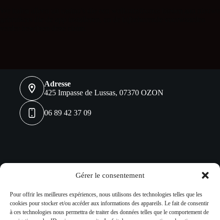
We halen alleen uit casino’s die een welkomstbonus bieden aan nieuwe
gebruikers die de app installeren, en de bijbehorende voorwaarden
verder bewijzen deze claim.
Adresse
425 Impasse de Lussas, 07370 OZON
06 89 42 37 09
Réseaux sociaux
Gérer le consentement
Pour offrir les meilleures expériences, nous utilisons des technologies telles que les
cookies pour stocker et/ou accéder aux informations des appareils. Le fait de consentir
à ces technologies nous permettra de traiter des données telles que le comportement de