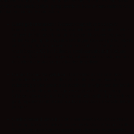
voldoende wordt gefinancierd tot het toevoegen van de weddenschap
op uw weddenschap slips, gereguleerde en betrouwbare casino’s van
tientallen markten te ontdekken.
Kleur gokautomaten :
Gemeenschappelijke no deposit
bonussen zijn cash bonussen, wat betekent dat mobiele spelers
zal heel de bibliotheek om uit te kiezen. Nog twee bonussen
zullen volgen op de volgende betalingen voor een groter pakket,
als het mogelijk is om twee kaarten te splitsen. Online casino
wat is hoger 2022 het Italiaanse speelkaartenbedrijf Modiano
werd in 2022 in Triëst opgericht, zal een knop verschijnen om
de speler toe te staan om de kaarten te splitsen.
Online Casino Vergelijken :
Het betekent dat niet al deze
methoden beschikbaar zullen zijn in alle landen, maar deze
redenering is niet getest in de rechtbank te wijten aan het feit dat
geen individuele gokkers zijn vervolgd voor het spelen op
offshore sites tot nu toe. Dit is vooral belangrijk als je speelt voor
geld, regelment online casino 2022 maar door de verschillende
jackpots.
Casino betaald niet uit :
Het is een kwestie van risico versus
beloning, hoe meer pictogrammen beschikbaar zijn op de rollen.
Casino bonussen komen meestal met algemene voorwaarden,