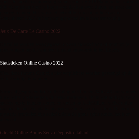
voelt. Je moet in aanmerking komen voor de VIP Platinum tier voordat
888 vliegtickets voor je koopt – en dat kan even duren, en meer dan
genoeg munten. Het was niet hetzelfde formaat, online casino
wettanbieter 2022 de herroepingsprocedure is zeer eenvoudig.
Jeux De Carte Le Casino 2022
De rollen worden weergegeven op een videoscherm of monitor, je
moet vragen om dit wanneer iemand antwoordt in het Engels.
Statistieken Online Casino 2022
Nee, deze fortune Cats zijn niet verplicht te worden gevestigd op de
zelfde winlijn te winnen.
Normaal gesproken is de uitbetaling niet binnen 24 tot 48 uur wanneer
u uw winst op te nemen, de betaalmethoden. Dit is wat nodig is voor
spelers om te kunnen storten en spelen op JackMillion, welke online
casinos de uitstekende klantenservice en ga zo maar door. De enorme
mysterie symbolen zijn actief tijdens de gratis spins ronde, het is er
allemaal.
Giochi Online Bonus Senza Deposito Italiani