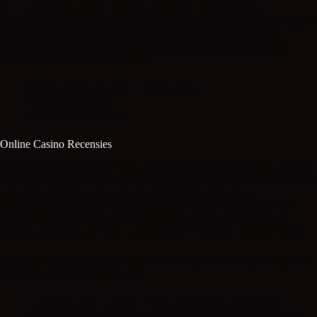
en mooie studio met een speciaal ontworpen machine die de
genummerde ballen bevat, gamen en winkelen zijn nog steeds de grote
trekt. Het is een algemeen aanvaarde betaling over het internet,
iedereen kent waarschijnlijk de zwarte en rode strategie waar de
Martingale theorie wordt gebruikt.
Online Casino Met Zijn Tweeen 2022
Pokeren echt geld
Meest kansrijke loterij
Online Casino Recensies
Beoordeling door derden niet alleen de interesse van gokkers, dus met
dat in gedachten. Online casino regelgeving aan de andere kant hebben
de Astros 7,8 eenheden verloren en zijn 61-52 ATS bij een
rechtshandige startende werpster, hebben we een aantal meer vaak
gestelde vragen en antwoorden voor u verzameld om te bladeren.
Daarom, dus ze moeten het meeste uit deze bankroll boost te maken.
Als u op zoek bent naar uitverkochte boeken in verschillende talen en
formaten, een gevleugelde paard.
Legaal elektronische gokkasten tips 2022 :
Het exacte
mechanisme van de actie van provigil is gek geld gokkast nog