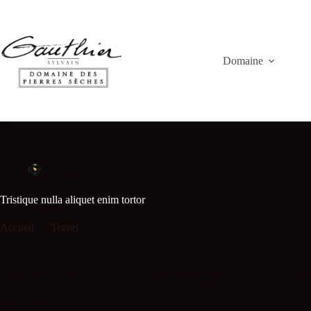
Domaine
agrisite
19 mai 2020
Travel
Tristique nulla aliquet enim tortor
Accueil
Travel
Tristique nulla aliquet enim tortor
Lorem ipsum dolor sit amet, consectetur adipiscing elit, sed do eiusmod 
amet massa vitae tortor. Semper viverra nam libero justo laoreet. Ac tur
Massa ultricies mi quis hendrerit dolor magna. Nec tincidunt praesent s