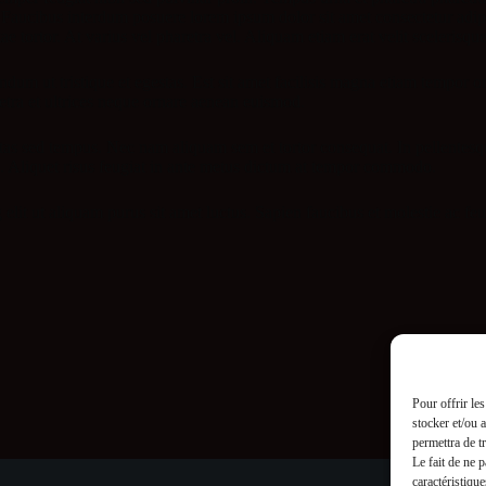
ices. Faucibus interdum posuere lorem ipsum dolor sit amet consectetur a
ae tortor. At varius vel pharetra vel. Aliquam etiam erat velit scelerisqu
endum ut tristique et egestas. Est sit amet facilisis magna etiam tempor
aretra et ultrices neque ornare aenean euismod.
 sed tempus. Nec nam aliquam sem et tortor consequat. In pellentesque 
. Aliquet risus feugiat in ante metus dictum at tempor commodo.
lit ut aliquam purus sit amet luctus. Sapien faucibus et molestie ac f
Pour offrir le
stocker et/ou 
permettra de t
Le fait de ne 
caractéristique