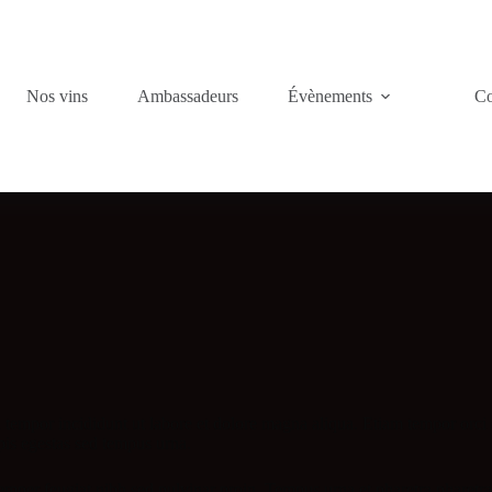
Nos vins
Ambassadeurs
Évènements
Co
tempor incididunt ut labore et dolore magna aliqua. Etiam tempor orci eu 
pis egestas sed tempus urna.
emper feugiat nibh sed pulvinar proin. Tempus urna et pharetra pharetra 