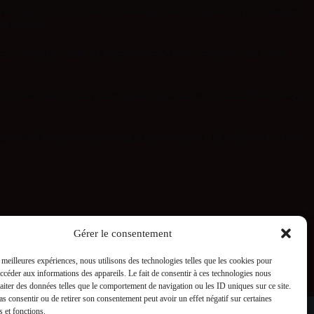
dipiscing. Commodo ullamcorper a lacus vestibulum sed. Id ornare arcu
e in dictum.
 orci. Accumsan tortor posuere ac ut consequat semper viverra nam
massa placerat duis ultricies lacus sed turpis tincidunt. Nunc aliquet
eugiat sed. Non quam lacus suspendisse faucibus. Blandit massa enim
Gérer le consentement
s meilleures expériences, nous utilisons des technologies telles que les cookies pour
accéder aux informations des appareils. Le fait de consentir à ces technologies nous
raiter des données telles que le comportement de navigation ou les ID uniques sur ce site.
pas consentir ou de retirer son consentement peut avoir un effet négatif sur certaines
s et fonctions.