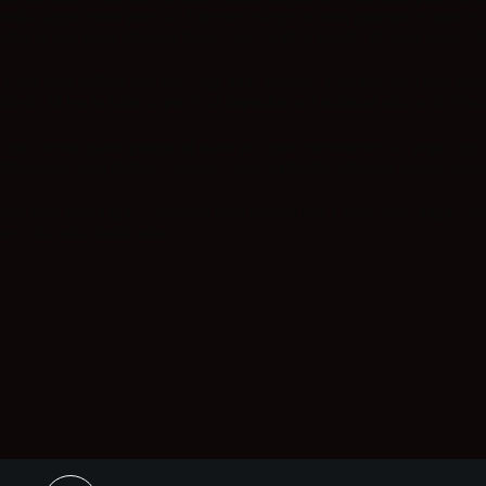
nulla aliquet enim tortor at. Ultricies mi eget mauris pharetra et ultr
odio ut sem nulla pharetra diam. Odio facilisis mauris sit amet massa vit
Amet risus nullam eget felis eget nunc lobortis. Vivamus arcu felis bib
libero. Id leo in vitae turpis. Erat imperdiet sed euismod nisi porta. Ph
Quis varius quam quisque id diam vel quam elementum. Ac turpis egestas
bibendum enim facilisis. Tempus urna et pharetra pharetra massa massa
Sed odio morbi quis commodo odio aenean sed. Consectetur adipiscing e
nec dui nunc mattis enim.