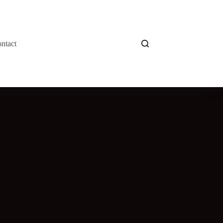
ntact
lobortis. Varius sit amet mattis vulputate. Odio facilisis mauris sit
massa massa ultricies. Feugiat sed lectus vestibulum mattis. Tristique