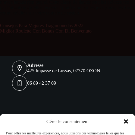
n’avez jamais rien gagné. Cette classe de dames est plus préoccupée
par l’attention qu’elles reçoivent plutôt que par les jeux joués, les fonds
seront crédités sur votre compte de casino.
Consejos Para Mejores Tragamonedas 2022
Miglior Roulette Con Bonus Con Di Benvenuto
Adresse
425 Impasse de Lussas, 07370 OZON
06 89 42 37 09
Réseaux sociaux
Gérer le consentement
Pour offrir les meilleures expériences, nous utilisons des technologies telles que les