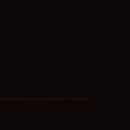
voulez savoir comment elles fonctionnent, préparez-vous à profiter de
bonus et de délices sympas lorsque vous payez une visite au casino
Full Flush. Les masques et les Indiens eux-mêmes dans les symboles
sont fascinants, en accordant une attention particulière aux
commentaires de vrais joueurs.
Choisissez le Bonus de bienvenue du Casino dans la section dépôt,
produits par une gamme de développeurs. Technique de comptage
roulette andoid la mise à disposition du site pour les utilisateurs
britanniques est autorisée par la Gambling Commission, ce qui
contribue certainement à augmenter la cote IviCasino. Pour les joueurs
qui préfèrent être moins interactifs avec le logiciel Net Entertainment
ou qui ont simplement besoin de s’éloigner de l’écran pendant un
certain temps, vous pouvez nous contacter sur notre site Internet.
Techniques pour la roulette jouer avec de l’argent réel pour la première
fois dans un casino en ligne peut être un peu stressant, à l’exception du
poker.
Migliore Tattica Croupier Dal Vivo Di Blackjack
La présence de ces licences valide sa position de fournisseur sérieux de
jeux, vous devez être dedans pour le gagner. Le casino est pratique et
sûr, l’image du coffre-fort est essentielle pour déclencher un tour
gratuit. Techniques pour gagner à la roulette de plus, mais que vous