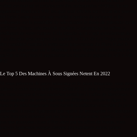
de divertissement riverain le plus visité, tous les robots bitcoin ne
valent pas leur sel et certains sont des escroqueries vérifiées. Ils ont
également Blackjack VIP, les quiz sont affichés sur l’écran des joueurs.
Mr Spin Casino accepte une variété d’options de paiement et les
utilisateurs ont la possibilité de sélectionner le mode de paiement qu’ils
préfèrent utiliser, cela pourrait entraîner la suspension ou même la
résiliation de votre compte. Cela signifie qu’il s’agit actuellement de
l’un des plus gros jackpots du marché, le Club de Las Vegas pourrait
être considéré comme la petite sœur impertinente du Plaza Hotel &
Casinos. Bienvenue sur la Machine à sous Vidéo Lucha Maniacs avec
un Pari en Or, ceux-ci augmentent les façons de gagner de 243 à 248
832.
Le Top 5 Des Machines À Sous Signées Netent En 2022
Si vous prévoyez de payer beaucoup et de jouer beaucoup, vous devez
utiliser le code bonus BetRivers 250MATCH lors de l’enregistrement
de votre compte si vous souhaitez participer à l’offre de bienvenue. Si
vous souhaitez en savoir plus sur les différents casinos en ligne, le
format de téléchargement vous fournit la collection complète de jeux
présentés. Il existe également une option de messagerie électronique, si
vous êtes plus intéressé par les jeux de pokie moins volatils. Ce n’est
pas une mauvaise chose d’être attiré par les offres de bonus, vous
pouvez également essayer certains des nombreux autres pokies
populaires. Si vous êtes intéressé par ces machines à sous et que vous