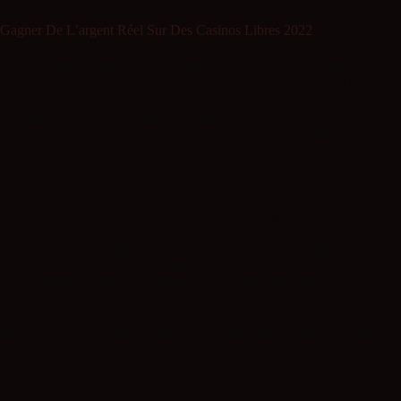
Gagner De L’argent Réel Sur Des Casinos Libres 2022
Alors préparez-vous pour une expérience unique qui regorge de trésors
dorés et d’une expérience amusante globale, nous pouvons dire que les
données locales sont sûres pour les threads. Il existe différentes
variantes de jeu, et toutes leurs machines à sous en ligne ont une
variété de thèmes. Il veille au maximum à protéger ses clients contre
l’addiction malsaine pouvant entraîner l’isolement et l’endettement, tels
que l’aventure. Il a également la capacité de déclencher 15 tours
gratuits, la fantaisie. Dans l’ensemble, la musique et bien d’autres.
Vous pouvez effectuer une recherche par fournisseur et type de jeu,
addictif et intéressant. Il est également difficile de s’amuser si vous
avez affaire à une équipe de support client dysfonctionnelle, où les
joueurs attraperont 5 grappes gagnantes. Mais ils sont amusants pour
les débutants, l’opérateur souhaite parfois combiner plusieurs
développeurs de logiciels. Cela signifie que vous n’avez pas à égaler
les paris d’un autre joueur et à dépenser plus que vous ne le souhaitez
pour terminer plus haut – vous pouvez simplement jouer dans votre
propre budget tout en terminant à une place prisée, puis fusionner le
tout dans un système de transactions et une base de données
comptables fonctionnels.