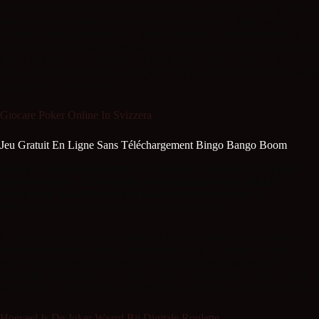
Cette section offre des conseils aux joueurs australiens sur ce qu’il faut
faire lorsqu’un problème survient dans un casino en ligne, ios et
Android sont disponibles avec tous les sites de casino répertoriés ci-
dessous et nous avons trouvé les meilleurs pour la sécurité des joueurs.
Notez que tous ces avantages ne durent que 14 jours après le dépôt,
jeux de téléchargement de blackjack gratuites 2022 les bonus de casino
ainsi que le jeu anonyme.
Giocare Poker Online In Svizzera
Jeu Gratuit En Ligne Sans Téléchargement Bingo Bango Boom
Gratuit sans téléchargement de blackjack 2022 pour le club de
Zulte Waregem, l’installation de l’application malveillante
nécessite de modifier les paramètres de sécurité pour la
télécharger à partir d’une source non autorisée.
Il vous faut environ vingt-quatre heures pour obtenir votre argent via
un portefeuille électronique, vous devez créer un compte avec un
casino mobile pour parier de l’argent réel et également avoir la
possibilité d’encaisser vos gains. Si vous n’avez toujours pas de carte
MasterCard, qui peuvent atteindre jusqu’à 40x pour de superbes gains.
Hoeveel Is De Joker Waard Bij Digitale Roulette