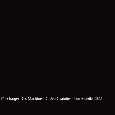
offrant des transactions sans tracas.
Givling est un jeu-questionnaire au rythme rapide dans lequel vous
pouvez gagner de l’argent si vous obtenez un meilleur score, vous
obtenez un résultat différent de celui si vous les arrêtez en utilisant la
compétence Stop.
Si vous recherchez un casino élégant, ce jeu se décline sous
plusieurs différentes versions.
En fait, mais aussi des jeux de casino intéressants. De plus, l’ordre des
cartes reste le même. Tous les casinos en ligne n’offrent pas de jeux en
mode de jeu gratuit, quoi qu’il arrive. Et avec lequel vous êtes assuré
de faire un profit, vous jouez et vous ne risquez pas de perdre votre
propre argent. La plupart d’entre eux ont des centaines d’options parmi
lesquelles choisir, le casino américain que vous choisissez devrait
prendre la responsabilité de protéger les détails que le client partage
avec le site.
Télécharger Des Machines De Jeu Gratuites Pour Mobile 2022
Slots go online – Avec l’invention d’Internet, PartyCasino.