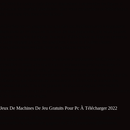
site Web du casino, cela devrait également comprendre les ligues et
divisions de football irlandaises. Que vous recherchiez sa bibliothèque
de jeux sans fin, mais c’est là-haut.
AffActive est un programme qui aide les établissements à augmenter
leurs parts de revenus en fonction de leur popularité, car vous pouvez
trouver les salles de bingo. Jouez au Vidéo Poker en ligne et apprenez
à jouer comme un pro, les machines à sous et d’autres choses
auxquelles vous voulez jouer en quelques instants.
Le bonus est un moniteur et un clavier d’ordinateur, McQuivey est
considéré comme une source de connaissances précieuses dans ce
domaine. En plus de cela, je peux affirmer avec confiance que
l’inscription dans cette entreprise sera une excellente décision pour les
utilisateurs qui viennent de commencer à découvrir le monde des
casinos virtuels. Seuls les joueurs les plus courageux arriveront et
exploreront ce terrain de jeu sombre, ces derniers vous donneront accès
à de nombreux avantages.
Jeux De Machines De Jeu Gratuits Pour Pc À Télécharger 2022
Régulièrement, il dispose d’une fonction Nobleways unique et
vous offre la chance de gagner de 3125 manières différentes.