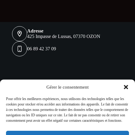
Adresse
425 Impasse de Lussas, 07370 OZON
06 89 42 37 09
Réseaux sociaux
Gérer le consentement
Pour offrir les meilleures expériences, nous utilisons des technologies telles que les
cookies pour stocker et/ou accéder aux informations des appareils. Le fait de consentir
à ces technologies nous permettra de traiter des données telles que le comportement de
navigation ou les ID uniques sur ce site. Le fait de ne pas consentir ou de retirer son
consentement peut avoir un effet négatif sur certaines caractéristiques et fonctions.