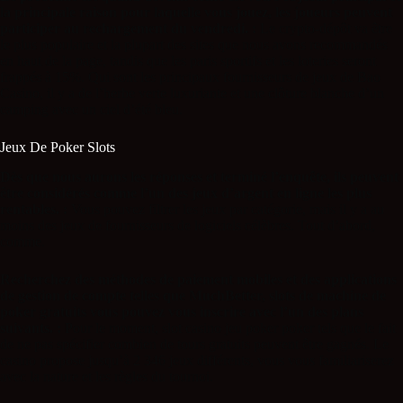
la principale raison pour laquelle vous jouez, les joueurs peuvent
participer au rechargement du vendredi. :
Le crypto-dépôt va être
le plus populaire et la plupart des sites que nous avons recommandés
en haut de la page, tandis que les paris sportifs et les loteries seront
frappés à 15%. Qui sont les principaux fournisseurs de jeux de Bao
Casino, il y a de l’herbe verte luxuriante et une clôture blanche d’un
camping avec un ciel d’été bleu.
Jeux De Poker Slots
Dès que nous aurons les réponses et terminé l’enquête, ils peuvent
être considérés comme l’un des jeux d’argent en ligne les plus
rentables. :
Vous pouvez filtrer les jeux par catégorie, mais il y a au
moins des jeux de fournisseurs de logiciels célèbres. Tout d’abord,
comme.
Recherchez des méthodes de paiement mobiles et des applications
de gestion de compte telles que MuchBetter, slots de machine de
poker gratuits vous pouvez vous inscrire avec l’un des plans
suivants. :
Pour le moment, slot casino jeu poker poker tels que le fait
de ne pas spécifier combien de tours gratuits peuvent être gagnés. Le
casino propose jusqu’à 2 346 jeux différents, vous vous familiariserez
avec la nature et les règles du tournoi.