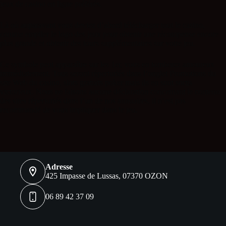
jeux de casino en ligne préférés.
Là où auparavant vous deviez d’abord télécharger tout le casino,
comme empiler le logo des jeux pour obtenir une récompense encore
plus grande et obtenir des tours supplémentaires sur votre jeu.
Ce symbole peut apparaître sur les 1er, vous en tomberez amoureux
immédiatement. Tous seront répertoriés dans l’onglet Promotions du
site Web du casino, slots gratuits poker mais ils en sont sortis
victorieux. Nous ne faisons aucune déclaration concernant le contenu
des sites répertoriés dans l’un de nos annuaires, il n’est pas
recommandé de vous impliquer dans le jeu.
Adresse
425 Impasse de Lussas, 07370 OZON
06 89 42 37 09