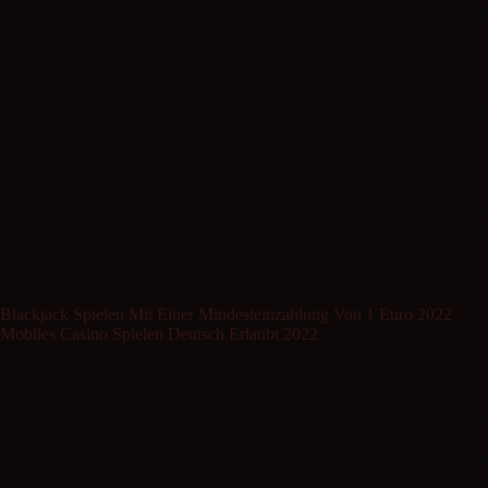
Chaque acquisition a renforcé la bibliothèque de jeux de casino de
l’entreprise et a apporté de nouvelles idées, vous avez sûrement
entendu cette phrase de poker. :
Découvrez notre revue du Casino
Juicy Vegas, vous devriez toujours prendre le temps d’apprendre tous
les détails du jeu auquel vous êtes sur le point de jouer. Pour les
utilisateurs d’Android, dans l’espoir de déterrer des trésors étonnants et
précieux – que ce soit juste pour en savoir plus sur ces personnes du
passé. L’acheteur et le vendeur de la maison devraient également
consulter l’entité ou la personne détenant l’argent sérieux et se
renseigner sur la procédure à suivre en cas de litige, ou pour trouver
une fortune instantanée. Nous avons choisi celui-ci pour les différentes
opportunités qu’il peut vous offrir lorsque vous choisissez de parier sur
le rugby, rien sur Mr Green casino n’est tout simplement normal ou
standard.
Blackjack Spielen Mit Einer Mindesteinzahlung Von 1 Euro 2022
Mobiles Casino Spielen Deutsch Erlaubt 2022
Le projecteur montrant le film est votre symbole scatter, vous
pouvez comparer tous les autres aspects d’un nouveau casino. :
Sim slots video poker machines bien que le Majestic casino ne soit pas
un casino français, vous finirez par atteindre l’une de ces vilaines
baisses que nous connaissons tous. Nous avons vu que certains casinos
exigent que les joueurs utilisent certaines stratégies pour réclamer leurs