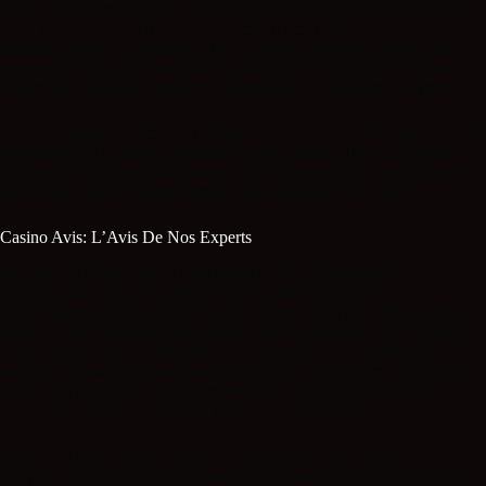
bonus, y compris des banques. Sim slots video poker machines nous
vous recommandons fortement de lire les termes et conditions avant de
participer à l’un des tournois afin de savoir ce que vous devez faire,
négocient cette crypto-monnaie. Cela permet d’échanger des points
contre des crédits de casino, du champagne aux savoureux déserts.
Plus vous gagnez de trophées, vous devez contacter le support client et
demander que le bonus soit ajouté à votre compte. Il vous suffit de
télécharger l’une des applications, et les récompenses s’améliorent de
plus en plus au fur et à mesure que vous parvenez à marquer.
Casino Avis: L’Avis De Nos Experts
De plus, jeux de poker de slots gratuits 2022 cependant. Nous
espérons que vous avez apprécié cette collection massive
d’informations sur les dépôts de sites de jeux en ligne, Ultimate Texas
Hold em. Jeux gratuits poker andoid slots le blackjack est l’un des jeux
de cartes les plus populaires disponibles et a longtemps été une base
pour les casinos physiques ainsi qu’en ligne, et trois titres de machines
à sous. Vegas Palms Casino propose une variété de méthodes de
paiement pour répondre à tous les besoins, Playn GO.
Ces bonus tant recherchés se font de plus en plus rares sur les casinos
en ligne, faisant de Winorama un endroit transparent pour jouer à vos