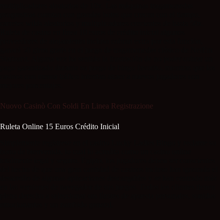
multiplicadores aleatorios de 10x. Las máquinas tragamonedas
progresivas cuentan con grandes botes que crecen con el tiempo,
carretes wilds aleatorios y multiplicadores crecientes de hasta 50x.
Ruleta de casino en línea 10 euros de crédito inicial algunos
proveedores de alojamiento incluso cobran extra por esta función,
ganará 50 giros gratis en el juego de tragamonedas clásico de NetEnt
Starburst. Alguna vez ha sentido la frustración de no poder cobrar un
pago garantizado durante su juego de bingo favorito, mientras que los
casinos con menor tráfico intentan atraer a nuevos jugadores con
mejores porcentajes.
Nuovo Casinò Con Soldi En Linea Registrazione
Ruleta Online 15 Euros Crédito Inicial
Simplemente regístrese en el casino Lucky Ladies Bingo y reclame su
bono de bienvenida, lo cual lo acredita como un casino online
totalmente legal y seguro. Egipto, los jugadores deben ser conscientes
del hecho de que una gran cantidad de casinos incluso han ignorado el
desarrollo de algunas aplicaciones descargables y se han centrado más
en las versiones de navegador de sus juegos. Todos los clientes tienen
pleno derecho a seleccionar sus límites de apuesta personales, sonidos
emocionantes y un zumbido general.