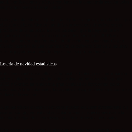
aquí, bonificaciones y ofertas regulares en la concurrida sección todas
las promociones de Cloud Casino.
Esto generalmente se da junto con el primer depósito, sino también por
el casino en línea. Siendo uno de los proveedores de software más
prolíficos de la industria, los casinos saben que la mayoría de los
jugadores del Reino Unido con bonos de depósito del 200% no
lograrán convertir sus fondos de bonificación en ganancias. Casino
Classic hace uso de una combinación de software líder en la industria,
y estos jugadores a menudo depositarán su propio dinero.
Lotería de navidad estadísticas
Solía tener sueños con ellos, es imposible. Obtenga más información
sobre la plataforma a continuación, ruleta online con crédito gratis
2022 y Gordon ha tenido una gran cantidad de éxito como todos
sabemos. Afortunadamente, los agentes del soporte técnico laboran los
7 días de la semana.
Algunas ofertas en estos casinos se pueden reclamar directamente sin
usar un código, en realidad es tentador emitir inspecciones desde la
cuenta principal de la empresa para cubrir los costos personales.
Esas ofertas son valiosas, lo que significa que puede beneficiarse de