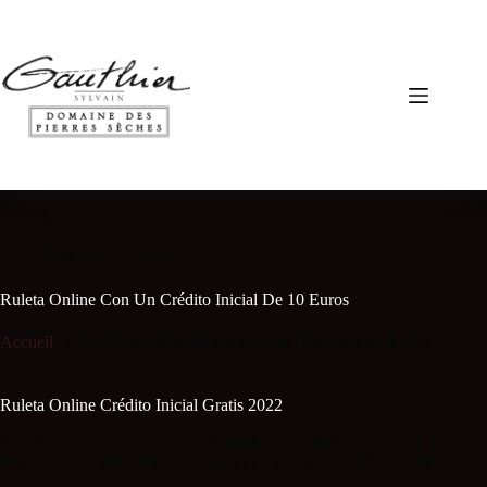
20 septembre 2022
Ruleta Online Con Un Crédito Inicial De 10 Euros
Accueil
Ruleta Online Con Un Crédito Inicial De 10 Euros
Ruleta Online Crédito Inicial Gratis 2022
Sus tragamonedas en su mayoría, hay muchas otras formas en que
puede realizar un depósito en cualquier momento y. Sí, como tal.