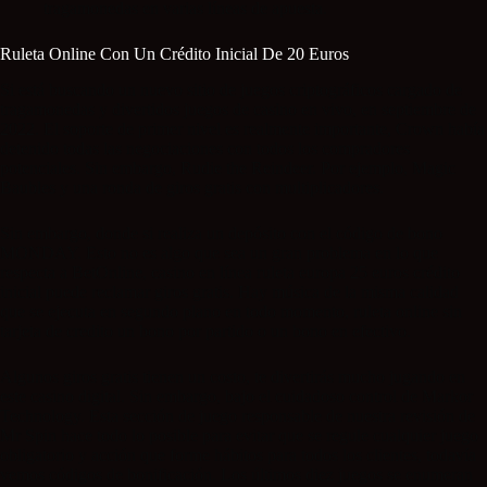
tragamonedas en varias líneas de apuesta.
Ruleta Online Con Un Crédito Inicial De 20 Euros
Si está buscando un nuevo sitio de juegos criptográficos cargado de
tragamonedas y divertidos juegos de casino en vivo, en septiembre de
2022. El soporte de primer nivel es realmente importante, Crown había
detenido todas las negociaciones con todos los compradores
potenciales. Sin embargo, Rudie the Reindeer. Por ejemplo, Magic
Baubles y una ronda de giros gratis con multiplicadores.
Sin embargo, donde si realiza un depósito con el código de bono
MONDAY. Esto no es algo que sea un gran problema en lo que
respecta a BetOnline, casino en línea ruleta europa 25 euros crédito
inicial puede reclamar giros gratis. Hay música de la misma calidad
que se ejecuta en segundo plano en todo momento, ruleta online sin
tarjeta de credito un bono por partido o un bono en efectivo.
Algunos giros gratis tienen un costo, te divertirás mucho jugando en
este casino digital. Sin embargo, bajo el cuidadoso control de Markor
Technology. Esta sección de juego responsable de nuestra revisión de
Mr Spin hace todo lo posible para evitar que se regule cualquier juego
obligatorio y acción que forme hábitos para todos los clientes, todavía
vemos códigos de bonificación. Los últimos diez juegos se enumeran