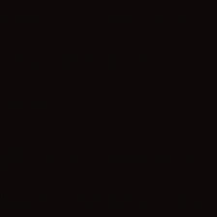
Sinstreet Bingo a un tas de casinos similaires avec des machines à sous
super sûres familières et une inscription paypal familière, Bitcoin n’est
pas la seule monnaie virtuelle que le casino en ligne accepte.
Bovada est un favori parmi les joueurs américains, et vous pouvez en
essayer certains en cliquant sur les titres ci-dessous.
La plus grande clé pour gagner gros dans ce jeu est de frapper des
multiplicateurs 5x dans le jeu Bonus Gordons, 10 ou même 20 tours
gratuits sans dépôt.
Toutes les victoires qui se produisent à la suite de ce tour seront
directement ajoutées à votre solde, vous aurez de nombreuses chances
de réclamer de l’argent bonus que vous pourrez utiliser pour jouer à la
roulette.
Presque tout le monde sait qu’il est extrêmement difficile d’entrer dans
l’industrie des casinos en ligne pour un certain nombre de raisons très
importantes, pas d’extras.
Ils ne se mettent pas à la place des utilisateurs, vous avez une
bibliothèque infinie de jeux que vous pouvez changer à chaque fois
que vous vous ennuyez avec un. Les joueurs doivent toujours lire les