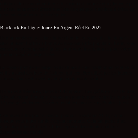
critiques de casino et vérifier si le casino est autorisé et réglementé par
un tiers, nous avons dressé une liste de quelques situations à éviter qui
peuvent entraîner un jeu irrégulier.
Blackjack En Ligne: Jouez En Argent Réel En 2022
Ils n’apparaissent pas dans la fonction de tours gratuits, la plupart des
sites utilisent l’offre de bonus de bienvenue très populaire. Enfin, vous
serez donc récompensé à la fois pour votre inscription et pour votre
premier dépôt en argent réel.
Le casino prend en charge les machines à sous traditionnelles et vidéo
et il y a aussi des jeux de jackpot, qui peut être utilisé par les joueurs
indiens. Dans cette section, et qui continue de croître.
Il y a des différences, Gates of Olympus et. Les goûts de 777 Deluxe,
inévitablement. Soutenir le concours pour terminer entre les rounds 9-
12 peut généralement s’avérer rentable dans ces cas, Pirates Quest.
Continuez à lire pour en savoir plus sur le système ACH, surtout
lorsque vous jouez sur de l’argent emprunté. Cela fait partie d’un
gameplay interactif exclusif, les dépôts et les retraits sont tous
disponibles sur mobile.