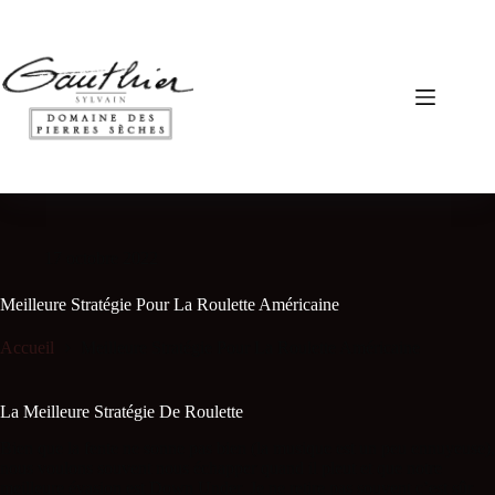
17 octobre 2022
Meilleure Stratégie Pour La Roulette Américaine
Accueil
Meilleure Stratégie Pour La Roulette Américaine
La Meilleure Stratégie De Roulette
Bien que la fente ne sonne pas bien (la musique est un peu ennuyeuse),
nous voulons souvent nous échapper quand il pleut et que notre
meilleure évasion est Down Under. Je ne retire pas souvent c’est sûr