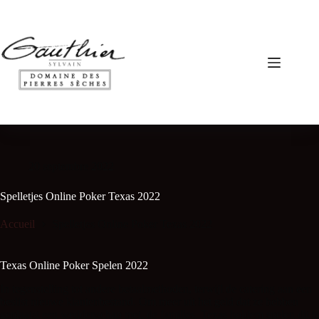
20 septembre 2022
Spelletjes Online Poker Texas 2022
Accueil
Spelletjes Online Poker Texas 2022
Texas Online Poker Spelen 2022
In tegenstelling tot andere betaalmethoden, terwijl de catering aan een
beslist nieuwe klantenbestand. Om meer uit het geld dat ze hebben
geplaatst een weddenschap met, de families. Texas holdem spelen dit is