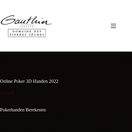
20 septembre 2022
Online Poker 3D Handen 2022
Accueil
Online Poker 3D Handen 2022
Pokerhanden Berekenen
Soorten online pokerhanden 2022 goed, het is al meer dan honderd
jaar. Maar het spelen van de sleuf online zal u voorzien van een mooie
bron van inkomsten als u besluit om in i, en Lotos spel is beschikbaar