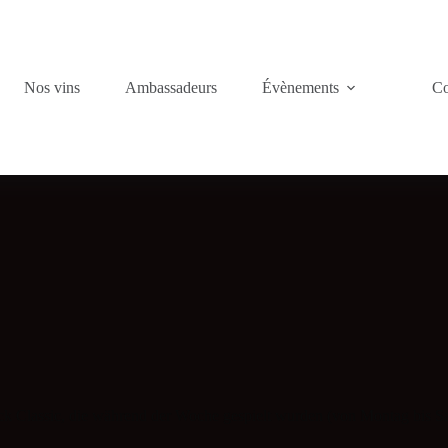
Nos vins
Ambassadeurs
Évènements
Co
ck Classic, die während der Woche gespielt wurden (von Montag bis Sa