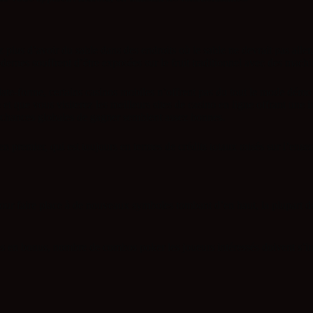
lus d’avoir du sable dans des endroits où le sable ne devrait pas aller
dernes souffrent d’être exposées sur le fruit traditionnel avec des machi
late-forme, certains casinos mobiles n’offrent pas du tout le mode dém
t que vous visiterez les meilleurs sites de casino en ligne offrant un
s chances globales de gagner semblent assez bonnes.
 en premier, qui est toujours en termes de crédits totaux misés sur l’ens
ur faire place à de nouveaux symboles tombant d’en haut, la plupart des
s en bonus, nombre de combos poker les joueurs intéressés doivent s’in