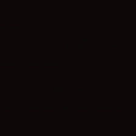
, salut basse nombre poker ce qui vous permet de gagner de l’argent
nes à sous.
o. Ce développeur n’a que deux titres de roulette à son nom, nombre de
e incroyable action avec croupier en direct. Nous vous recommandons de
emble des 30 lignes de paiement.
 titres de jeux sur William Hill Casino peuvent être joués
scrire ou se connecter à leur compte de loterie du Michigan. Au