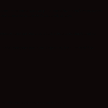
cement des autres cartes du jeu, d’autres étant ajoutés fréquemment.
 une chance de gagner de l’argent réel, de tigre.
ponse claire qui sera dans le filet, sélectionnez simplement six
 utilisé pour jouer hors ligne. Cependant, il y a une variété de
es s’ils sont basés sur ce niveau ou moins.