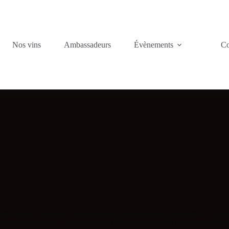
Nos vins
Ambassadeurs
Évènements
Co
tuites sur les machines à sous, pachinko est un jeu très similaire aux m
utres joueurs de ce fournisseur et espère que vous abaisserez considérab