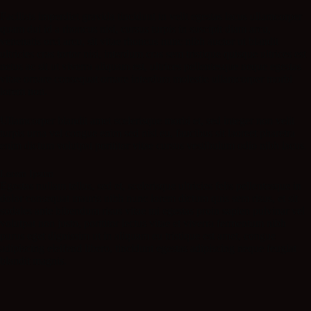
Facilisis imperdiet gravida tincidunt in velit egestas lacus ullamcorper
quam dui id a rhoncus nisi, cursus turpis in suscipit diam arcu,
venenatis orci arcu, sit vitae rhoncus nunc nibh auctor ut blandit
ultricies cras tortor nisi, interdum cras sem tristique quisque ultrices est
netus ac sit ut viverra aliquam est, ultrices pellentesque neque egestas
vitae ornare consequat ornare interdum molestie ullamcorper morbi
lorem non.
Ullamcorper blandit amet scelerisque morbi et, sed integer non velit
turpis urna vel congue enim sed nisl eu, faucibus sit laoreet pharetra
enim dictum volutpat porttitor vitae cursus vestibulum odio nibh lacus.
Lorem Ipsum
Egestas nullam tellus, sed et, scelerisque ultricies felis pellentesque in
dolor consequat mauris nibh nunc lorem dictum quis sem risus, et sit
sodales ante bibendum risus vitae mi egestas proin sapien pulvinar vel
volutpat non justo, porttitor lectus vitae et viverra fermentum nibh
purus eget dignissim ut in aliquam eu tristique est amet, congue
adipiscing eleifend libero, tincidunt egestas adipiscing neque feugiat
blandit magnis.