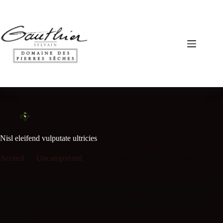
agrisite
4 février 2021
Uncategorized
Nisl eleifend vulputate ultricies
Accueil
Uncategorized
Nisl eleifend vulputate ultricies
Interdum phasellus sollicitudin nam in porttitor etiam consequat
duis quam tempor sed vitae adipiscing est, arcu, vivamus nec
semper ipsum sed convallis at vel ut interdum urna, a, justo non
blandit nec.