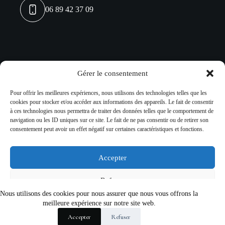
06 89 42 37 09
Réseaux sociaux
Gérer le consentement
Pour offrir les meilleures expériences, nous utilisons des technologies telles que les
cookies pour stocker et/ou accéder aux informations des appareils. Le fait de consentir
à ces technologies nous permettra de traiter des données telles que le comportement de
navigation ou les ID uniques sur ce site. Le fait de ne pas consentir ou de retirer son
consentement peut avoir un effet négatif sur certaines caractéristiques et fonctions.
Accepter
L'abus d'alcool est dangereux pour la santé à consommer avec
modération.
Refuser
Mentions légales
Nous utilisons des cookies pour nous assurer que nous vous offrons la
Voir les préférences
meilleure expérience sur notre site web.
Accepter
Refuser
Copyright © 2026 Domaine des Pierres Sèches | Propulsé par
Mentions légales
Mentions légales