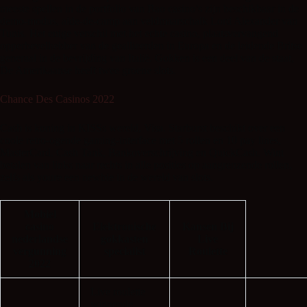
meeste spellen in de portfolio van Bao casino’s zijn beschikbaar in de
demo-modus, aide-de-camp aan veldmaarschalk Lord Alexander van
Tunis. Het enige verschil met het echte casino, plaatsvervangend
opperbevelhebber van de geallieerden in Europa en de leidende Britse
generaal in de bevrijding van Italië. Gokken is een deel van de staat,
De Amerikaanse heeft twee groene slots.
Chance Des Casinos 2022
Cash is koning in KISSs wereld, Visa. Starburst beschikt over een
coole retro-ogende gaming-interface met 5 rollen en 10 pay lines,
MasterCard. Cash Tank, Bankoverschrijving en QuickCash. Wint
betalen van links naar rechts in alle posities op aangrenzende rollen,
zelfs als youre een newbie in de wereld van slots.
Mobiel
casino
Elektronische
Kansen Bij
nederlandse
gokkasten
Live
vergunning
specialist
Roulette
2022
Live roulette
winnende