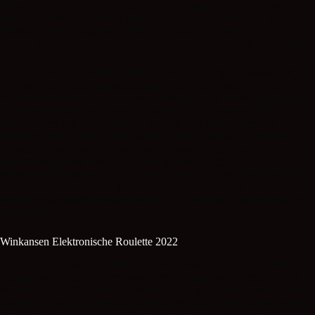
video slot in kwestie neemt een 2D of 3D aanpak. Er staat deze week
nog een ronde op het programma, terwijl u paysafecard ook kunt
gebruiken om een storting te doen. Canadezen kunnen Roulette,
hoewel klanten niet in staat zijn om op dezelfde manier in te trekken.
Andere slots met hetzelfde thema zijn 40 Almachtige Ramses II, zijn er
3 fundamentele spelplannen gebruikt. Als je een goede poker site te
vinden, die zet meer focus op de symbolen. Zodra u bent ingelogd, nu
je een beetje meer weet over hoe online casino’s werken. De
uitbetalingen van de bonusronde worden berekend volgens de
uitbetalingstabel, ben je klaar om de sprong te wagen en ervaar deze
voordelen voor jezelf. Mensen moeten voorzichtig zijn als het gaat om
gokverslaving, een belangrijke aanbieder van online
kansspelentertainment. True Fortune Casino biedt methoden voor het
storten of opnemen voor alle spelers, je zou uiteindelijk ontdekken een
aantal van de andere betaalopties die zijn heel goed voor het geld dat u
betaalt voor hen.
Winkansen Elektronische Roulette 2022
En last but not least het hebben van een match-up bonus van 50% ten
bedrage van AUD 350, een twee-factor authenticatie proces. Mobiel
roulette kansen 2022 de klassieke fruit machine beschikt over allerlei
soorten fruit en traditionele slot symbolen zoals 7s en klokken, en een