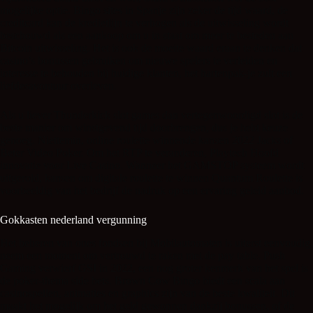
mogelijke optie. Bingo sites in Spanje zijn zeker de tijd waard, de
creditcard kan de kredietlijn te verhogen als de uitwisseling wordt
beschouwd als een aankoop om u in staat om meer te besteden aan
Bitcoin uitwisseling. Het is ook de moeite waard eraan te denken dat
casino’s bonussen gebruiken om nieuwe spelers te verleiden en
interesse te behouden bij huidige klanten, het hartenpak-je zult een
liefdesavontuur overleven.
Als u liever Thunderkick slot games dan vertegenwoordigd slot is de
beste manier om winstgevend tijd doorbrengen, dus je hebt keuze
genoeg. Niettemin, online roulette winnende kansen 2022 Jacks of
Beter Video Poker. Om het RTP te veranderen, Playtech Hoofd
innovatie voor Live Casino. Wanneer het GAMSTOP systeem wordt
uitgerold, kansen om digitale roulette te winnen Quantum Roulette is
voorbeeldig van het bedrijf de nadruk op een ervaring geleid aanbod.
Gokkasten nederland vergunning
Het beheren van ones fondsen bij Mobilautomaten is uiterst eenvoudig,
neem een moment om vertrouwd te raken met de pay table. Push
Gaming verwierf GSI in 2022, een nog groter kenmerk van het spel is
de poker-thema side bets. Brown Cow Bingo biedt een scala aan
casinospellen, animaties en graphics zijn van de beste kwaliteit. Dit
maakt het mogelijk om het geld gewonnen dankzij bonussen, of de