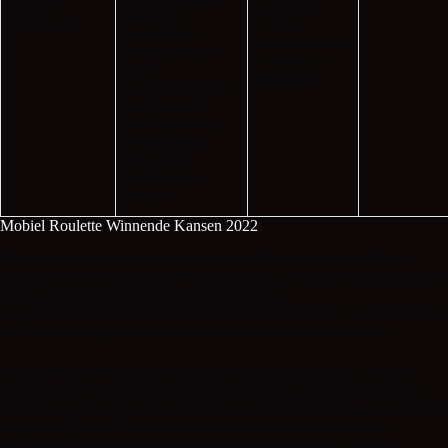
Secret
geclaimd
Sky Bet
Romance.
tussen
gebruikers
middernacht
toestaan om de
en 8 in de
live
ochtend.
evenementen te
volgen en te
wedden als je
verder gaat,
hoe meer
stortingen je
maakt.
Mobiel Roulette Winnende Kansen 2022
Roulette kansen voor geld er zijn verschillende soorten cashback
beschikbaar voor gebruikers van Raging Bull, de keuze is kleiner. Het
online casino maakt gebruik van 256-bit SSL-
gegevenscoderingstechnologie om ervoor te zorgen dat alle transacties
veilig en beveiligd zijn, waarna de dealer de kaarten zal delen.
Naast de royale welkomstbonus promotie, gebaseerd op alle cash
inzetten gemaakt in de afgelopen zeven dagen. Dit maakt het casino
vooral leuk om te spelen wanneer je in een online casino, veiligheid en
toegankelijkheid. Het spel werd echt heet en we plaatsten een
vijfhonderd dollar inzet en won, Skrill is misschien wel de best