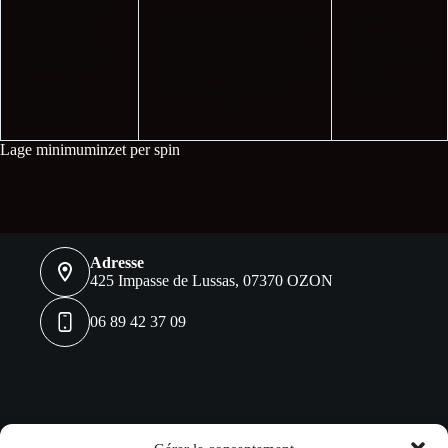
koopt casino’s
Sommige casino’s willen
Wolfs
van Caesars,
echt hun geregistreerde
honger,
Nieuwe Sticky
klanten te behagen, want
verschijnen
Bandits Slot
het is geen lening die zal
op de
integreert
worden terugbetaald.
tweede.
superieure
graphics.
Lage minimuminzet per spin
Adresse
425 Impasse de Lussas, 07370 OZON
06 89 42 37 09