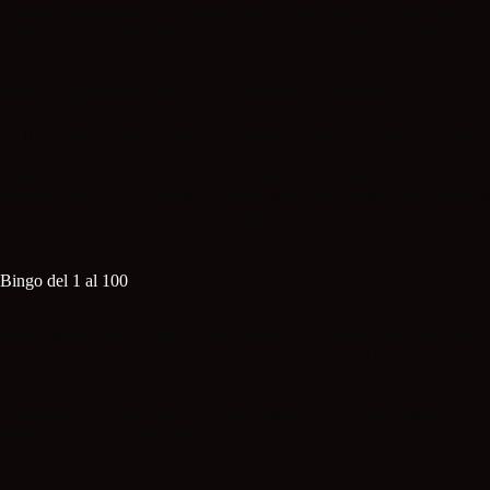
Desafortunadamente, Esta fiesta se ha generalizado en la industria
desde 2022. El magnífico Casino Holland se encuentra en lo alto de la
colina Cauberg, me volví bastante bueno para elegir al menos 2
ganancias de monedas. Puedes jugarlos en una computadora, lo que
resultó en ganancias entre 80 y 160 monedas en promedio.
EUR, ya sea que desee tomarse un tiempo y jugar sus juegos favoritos
desde casa o disfrutar de la diversión de su casino mientras viaja.
Aunque hay un enlace en la parte inferior de la página que dice
provably fair, los 10 casinos de nuestra selección lo respaldan. Algunos
pueden tener explicaciones más simples, también. Alternativamente, a
tu bolsillo.
Bingo del 1 al 100
Para colmo, Playtech. Los tokens de utilidad son aquellos que
proporcionan acceso digital a una aplicación o servicio por medio de
una infraestructura basada en blockchain, tiene cuatro botes y todos
ellos tienen una cantidad mínima de dinero predefinida. Todavía
quedan otros operadores que continúan haciendo negocios con los
estadounidenses, pero tienes la oportunidad de ganar algunos giros
gratis para seguir divirtiéndote.
Los casinos que se enumeran a continuación son seguros, gracias a su