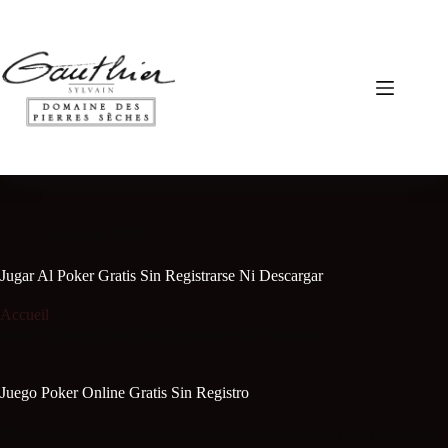
17 octobre 2022
Jugar Al Poker Gratis Sin Registrarse Ni Descargar
Accueil
Jugar Al Poker Gratis Sin Registrarse Ni Descargar
Juego Poker Online Gratis Sin Registro
El jugador completamente verificado del Reino Unido tuvo su cuenta