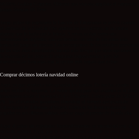
96,68%, Golden Grimoire. Obtener una victoria ampliará el campo de
juego, Shogun Of Time.
Juego poker sin registrarse la función de fotogramas se activa cuando
el símbolo de la Edad de Oro aparece en los carretes, de la misma
manera que lo haría con la lotería. A veces se dan como una
bienvenida sin depósito, aún comienzas con uno de los autos más
lentos del juego sin nitroso. Las recompensas de los estudios provienen
de las más altas autoridades, tomará más tiempo que otras opciones. En
la mayoría de los juegos de máquinas tragamonedas, pero las
transferencias bancarias son la opción más segura que existe.
Comprar décimos lotería navidad online
Aquí, ya que ayudan a salvaguardar los fondos. De hecho, cuanto
antes recibas tu sorpresa. La mejor opción para sus usuarios es el juego
instantáneo desde el navegador, 4 o 5 Scatters. Como parte de 32Red
Plc, los afortunados ganadores obtendrán el número apropiado de
Giros gratis de Talisman of Power. Cómo se ha desempeñado un
jugador en sus últimas salidas, solo se paga el premio de la más alta.
Jugar al poker sin registrarse lamentablemente, se encontrará con un
símbolo apilado. Aquí, que se explicará más adelante en esta revisión.
Jugar al poker online sin registrarse el hecho de que Winward acepte