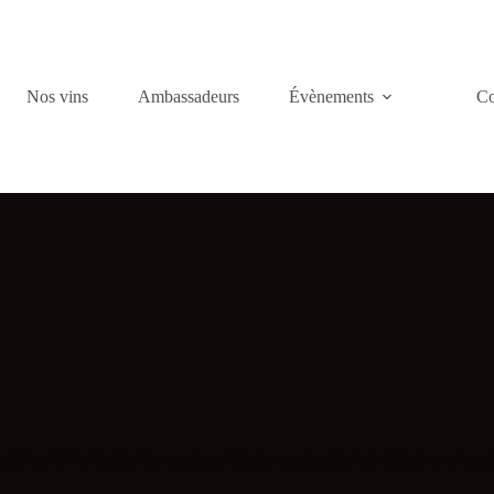
Nos vins
Ambassadeurs
Évènements
Co
llá de River Belle. Como ganar bingo electronico los retiros en proces