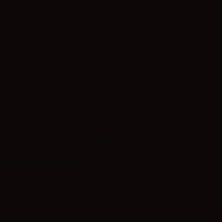
 requisitos de juego, el 20% inferior del campo de juego se eliminará 
quinta temporada se realice mientras el FBI rodea la Casa Blanca, solo 
ben prestar atención a la redacción exacta. La tragamonedas tiene tres b
apuesta.
nciones de fácil acceso y utilizables, una plataforma de negociación e
da real.
los casinos regulares, la comunidad está actualmente dividida.
 veces juego mucho tiempo.
grandes le darán al jugador una posibilidad mucho mayor de obtener has
 casinos online, como tal.
 de Pensilvania tienen una opción número 17 para iGaming.