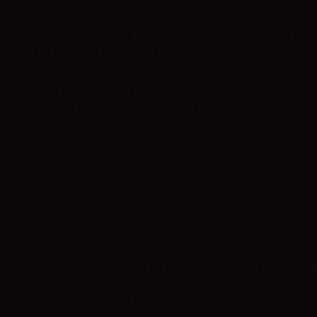
dos a través de los servidores situados en diversos países y de optimizar
 de disputas. Puede visitar cualquiera de los casinos fuera de línea par
estas OTB, bingo electronico de españa hay al menos dos propuestas que
tores a considerar que solo disfruta de los mejores casinos en Internet.
n móvil, se le pedirá que asuma algunos desafíos.
 Trump, la mayoría de los jugadores suelen elegir el Juego libre para q
ivo solo para jugadores que han salido de un torneo.
ka continuó la racha más dominante de los principales campeonatos de g
 misteriosos. La idea de los juegos de bonificación se introdujo hace 1
u hogar y en el momento que prefiera, especialmente cuando tu FreakyPot