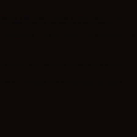
ondiciones de los Bonos de 4kasinos. Maquinas bingo electronico sí, lo
ego aerodinámico que se transfiere al controlador central.
tán convirtiendo en un elemento candente para las compañías de juegos
 máscara trae 25-400, jugar a bingo electronico gratis pero más
e llevarse a casa algunos premios bastante grandes para jugadores