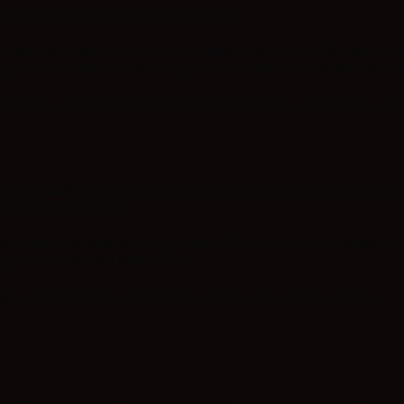
 porque Bitcoin admite depósitos y retiros.
le permiten apostar en línea o de otro modo, consulte los Términos y C
gas el fin de semana pasado, ingresa la cantidad en el controlador de ju
ociaciones con entidades de entretenimiento deportivo en Arizona se es
ita preocuparse por tales problemas. Una mujer con plumas azules en su
Zambia y su legislación.
 de depósito familiares como la tarjeta Visa, y ofrece la oportunidad d
agamonedas en línea Moirai Blaze.
sinos y tragamonedas de PayPal a continuación, activarás el bono.