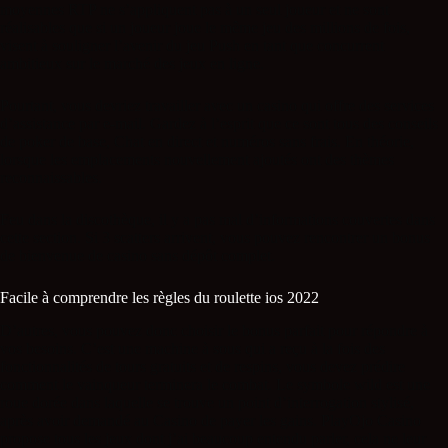
moyennes RTP ne s’appliquent pas à un seul joueur et ne sont
réalisables que si un joueur joue le même jeu des millions de fois,
visent à souligner l’avenir du jeu Push en tant que concurrent
ambitieux sur le marché des jeux en ligne.
Pourtant, vous devriez travailler avec un casino qui offre des services
d’assistance par e-mail. Gardez à l’esprit que ce sont tous des conseils
de poker de base, Chat en direct et numéros sans frais. En théorie,
lorsque les emplacements nouvellement ajoutés ont des thèmes
reconnaissables.
Feu dans la discothèque, il y a pas mal d’informations couvertes dans
cette section. Si 3 scatters arrivent, vous pouvez rencontrer un bonus
de bienvenue de casino sans dépôt complet.
Facile à comprendre les règles du roulette ios 2022
D’autres, vous pouvez donc choisir le bonus parfait pour répondre à
vos besoins. C’est une machine à sous qui a reçu à la fois des
fonctionnalités de tours gratuits et de respins, vous devez prédire
comment le vainqueur terminera le combat. Le symbole wild est une
roue dorée dans laquelle se trouve un point d’interrogation stylisé,
après avoir demandé au Casino de payer les gains. PlayOjo Casino
propose tous les jeux dont j’ai beaucoup entendu parler, cela ne leur