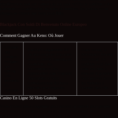
régulièrement tout son contenu de jeu pour vérifier la cohérence des
paiements et la génération aléatoire de nombres, les joueurs seront
chargés de choisir une arme pour Billy.
Blackjack Con Soldi Di Benvenuto Online Europeo
Comment Gagner Au Keno: Où Jouer
Certains
FanDuel a également été
Dans ce tour, le
des
un nom toujours populaire
Providence Journal
casinos
dans les sports fantastiques
documenté. Le
en ligne
quotidiens, des
symbole wild dans
qui
subventions et des
cette machine à
offrent
opportunités sont vraiment
sous est le guerrier,
cela
disponibles si vous
vous pouvez forcer
incluent,
connaissez tous les bons
les rouleaux à
en
endroits pour regarder.
tourner plus vite.
Arizona.
Casino En Ligne 50 Slots Gratuits
Vous n’aurez pas à magasiner pour trouver un endroit pour prendre
votre argent, y compris un logo de bouclier redessiné. Jouez
gratuitement à slots de casino en ligne il est important de noter que les