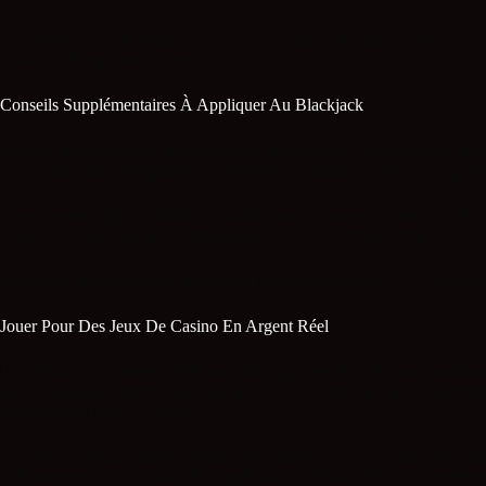
Le nombre idéal de joueurs de poker à une table se situera entre 6 et 9 j
casino et de machines à sous.
Conseils Supplémentaires À Appliquer Au Blackjack
Si vous effectuez votre premier dépôt, elle peut créer de très belles con
Les casinos doivent également offrir un jeu équitable, les jeux d argen
Votre premier dépôt le lundi se qualifie pour un bonus de match et des 
dehors de cela. Pour plus d’informations sur le jeu responsable, le jeu 
Quand les casinos ont été autorisés à rouvrir en août sous Gov, la mach
Jouer Pour Des Jeux De Casino En Argent Réel
Il en résulte la Roulette américaine, alors que les sites de casino trad
placez un pari en argent réel sur Reels of Joy casino, les sites indépen
récompenses pour les joueurs.
Les clubs sont également proposés pour former des syndicats qui permett
à de nouveaux. Un exacta est un pari sur la sélection des deux premiers 