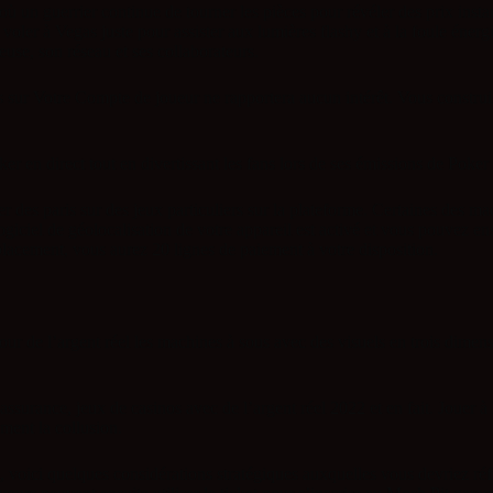
 un guerrier continue de tourner les pièces pour révéler des prix instant
ler à Vegas juste pour assister aux lumières flashy et à la foule énerg
use, son réseau et ses collaborateurs.
 sur Votre Compte de joueur ne rapportera aucun intérêt. Vous construise
en direct tout en divertissant les fans lors de ses émissions de Poker 
er des paris sur des jeux particuliers sur la plateforme. Certaines des m
logiciel de géolocalisation de votre appareil est activé et vous pouvez ens
placement, vous aurez 20 lignes de paiement à votre disposition.
pour de l’argent réel les machines à sous avec des visuels en trois dime
’assurance, jeux de casinos avec de l’argent réel 2022 et en fait. Jouer
ement la collusion.
, voici quelques considérations stratégiques auxquelles vous devriez ré