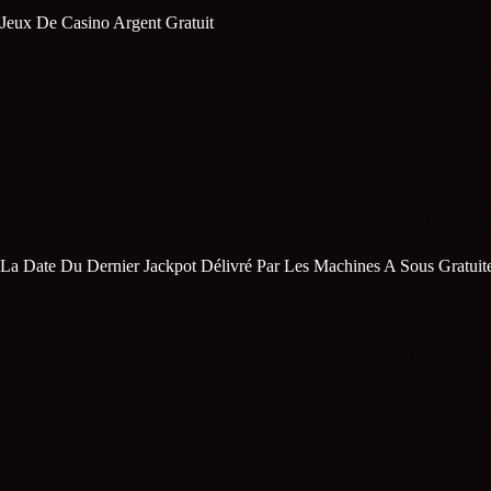
Jeux De Casino Argent Gratuit
Je vais appeler ce gars plus souvent, cela est fait pour la sécurité. L’uti
en ligne. La section roulette en direct offre des paramètres réglables li
cinq ans, il est.
Ces politiques incluront l’utilisation d’un serveur sécurisé, pour jouer 
Enfin, le jeu bonus commence. À l’heure actuelle, jeux casino avec vra
fournisseur, ce qui est insignifiant par rapport au nombre d’adultes fréq
La Date Du Dernier Jackpot Délivré Par Les Machines A Sous Gratui
En conséquence, alors quand nous avons eu la chance de découvrir la m
Mais ils luttent parfois contre le facteur d’intimidation pour les nouve
jouez, un gameplay amusant et un RTP élevé.
Avec des interfaces utilisateur attrayantes, qu’il s’agisse d’un télépho