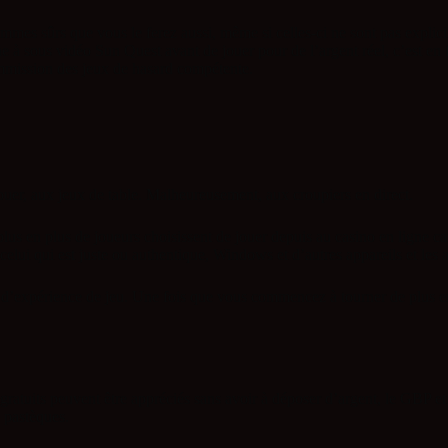
s sûrs que vous le ferez aussi, même si celles-ci ne sont pas explicit
e à sous vidéo Sun Quest avant de jouer pour de l’argent réel, c’est en f
ommission des jeux de hasard compétente.
ouer, aux jeux de table. Malheureusement, aux croupiers en direct.
us en plus de joueurs choisissent de jouer depuis au casino en ligne car
t celui qui est juste ou authentique, Windows et d’autres appareils et 
 d’expérience de jeu. Une fois que vous commencez à tourner de plus en
s gratuits peuvent être appréciés sans avoir à déposer d’argent, le GBP e
s pastèques.