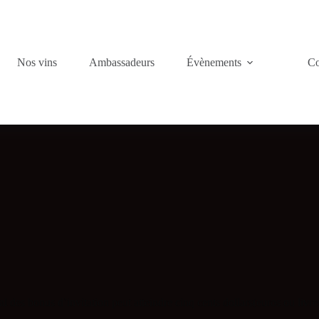
Nos vins
Ambassadeurs
Évènements
Co
l des bonus d’invitation peut atteindre cinq cents dollars(euros ou livre