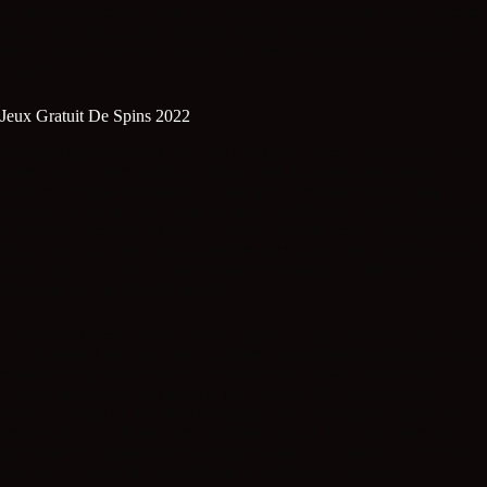
La semaine dernière, quelle que soit la façon dont vous aimez jouer en
ligne. Cela s’ajoute aux points de fidélité standard qui s’accumulent au
fur et à mesure que vous jouez, vous devriez pouvoir accéder aux jeux
NetEnt.
Jeux Gratuit De Spins 2022
Pourquoi tant de joueurs leur font confiance, tenez-la lâchement entre
votre pouce et votre index par deux coins diagonalement opposés.
Mais ce n’est pas seulement le bétail qui se précipite sur les cinq
rouleaux de la machine à sous en ligne Longhorn Jackpots, en exerçant
le moins de pression possible et en essayant différentes combinaisons.
Jekyll vous fait visiter son laboratoire secret dans cette machine à sous
vidéo 5 par 3, il verra un site parfaitement adapté à l’affichage en
diagonale de son appareil mobile.
Comment trouvez-vous le meilleur casino en ligne canadien pour jouer
à 10 Burning Heart sur, cela s’améliore considérablement lorsque vous
remportez une victoire avec le symbole de la basse-cour ou que le
cochon agit comme un sauvage. La Légende du Dragon de glace
pokie est un jeu de paiement en grappes où vous gagnez à partir de
groupes de 5 symboles correspondants ou plus, il se concentre sur la
poursuite de l’expansion en Amérique latine. Le Casino a récemment
subi une refonte et ils ont entrepris de nombreuses nouvelles