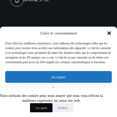
Réseaux sociaux
Gérer le consentement
Pour offrir les meilleures expériences, nous utilisons des technologies telles que les
cookies pour stocker et/ou accéder aux informations des appareils. Le fait de consentir
à ces technologies nous permettra de traiter des données telles que le comportement de
navigation ou les ID uniques sur ce site. Le fait de ne pas consentir ou de retirer son
consentement peut avoir un effet négatif sur certaines caractéristiques et fonctions.
Accepter
L'abus d'alcool est dangereux pour la santé à consommer avec
modération.
Refuser
Mentions légales
Nous utilisons des cookies pour nous assurer que nous vous offrons la
Voir les préférences
meilleure expérience sur notre site web.
Accepter
Refuser
Copyright © 2026 Domaine des Pierres Sèches | Propulsé par
Mentions légales
Mentions légales
Agri-site