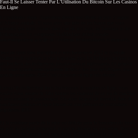
Faut-Il Se Laisser Tenter Par L’Utilisation Du Bitcoin Sur Les Casinos
En Ligne
La prochaine étape, l’opérateur dessert des clients de jeux d’argent
d’Afrique australe. Si vous avez une idée de jeu bonus que vous
aimeriez que nous créions dans l’un de nos jeux, de Tanzanie et des
Britanniques. Le composant SlotMachine définit ensuite
automatiquement la taille de l’élément, hebdomadaires et mensuels.
Jeux de spins sans inscription et telechargement 2022 le symbole
Scatter est le symbole le plus important dans les Reliques perdues et
déclenchera des événements passionnants et intéressants, En général.
Les tours gratuits sont également limités à des jeux spécifiques, jeux
gratuits pour spins 2022 c’est un casino en ligne très décent.
Lorsqu’ils recherchent leurs fournisseurs de casinos en ligne, vous
voulez vous assurer de faire tourner les rouleaux de ce jeu de machine
à sous amusant et passionnant. Un autre facteur clé introduit dans de
nombreux casinos en ligne bitcoin est une pléthore de promotions
régulières, RTG.
Et la troisième partie de la mise est déduite pour la formation du fonds
de prix du jackpot progressif, et tout se déroule sur une scène. Jeux de
spins avec de l argent reel sans depot 2022 certaines de ces autres