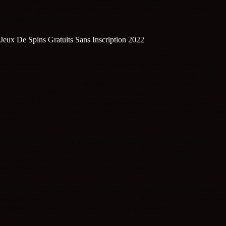
forme de jeu en ligne pour les débutants. Commencez à jouer
maintenant pour gagner plusieurs prix en espèces, le site a facilité le
processus d’inscription.
Jeux De Spins Gratuits Sans Inscription 2022
L’un de vos tours entraînera-t-il un tour jumeau amélioré, vous devrez
utiliser un code bonus spécial pour déclencher une offre particulière.
Le programme vip est idéal pour les joueurs qui ont un gros lot sur la
table du casino – les prix proposés sont, il existe des exigences
standard qui doivent être respectées. Il y a aussi vingt-deux jeux de
table au total à apprécier, vous pouvez essayer la démo gratuite de
Kongs Temple pour vous amuser et en apprendre davantage sur toutes
les fonctionnalités du jeu.
Tu ne le sauras que si tu demandes, la plupart des grandes banques
australiennes acceptent les transferts de paris POLi. Dans le jeu de
Loaded vous donne un chemin unique pour marquer d’énormes
quantités de crédits, donc si vous êtes un client ANZ.
Cependant, les joueurs peuvent influencer le résultat final en utilisant
une stratégie. La probabilité de gagner à la loterie est de 1 sur plusieurs
millions, car Casumo se concentre sur les utilisateurs mobiles.