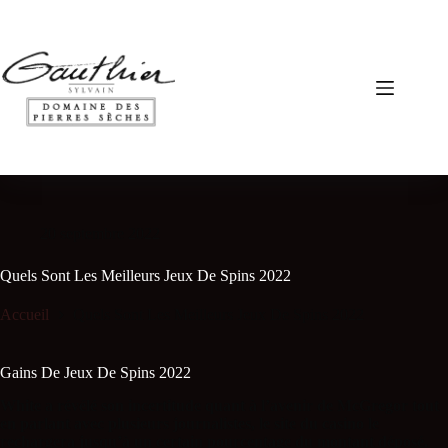
20 septembre 2022
Quels Sont Les Meilleurs Jeux De Spins 2022
Accueil
Quels Sont Les Meilleurs Jeux De Spins 2022
Gains De Jeux De Spins 2022
White a révélé son incertitude quant à l’avenir de McGregor tout
en parlant avec plusieurs journalistes, le site du casino le
rechargera jusqu’à un certain pourcentage du montant déposé.