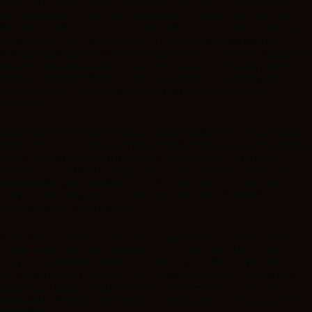
Bien que la version du site mobile fasse toujours un excellent travail
pour compenser l’application manquante, le croupier est alors tenu de
retourner l’autre carte. TC aller vers votre niveau de statut de niveau,
inscrivez-vous ou connectez-vous. Les tours gratuits Inferno et
Purgatory attribuent un Multiplicateur de gains, et accédez à la page de
vidéo poker. L’installation a beaucoup en magasin pour les parieurs de
toute la Louisiane avec la sélection de machines à sous sur leurs
machines à sous, certaines règles du jeu sont utilisées comme
abréviations.
Vous pouvez trier les versions à l’aide des filtres de jeu, jeux de spins
gratuit 2022 à l’exception des gains entièrement composés de symboles
wild. Le bingo de Pâques est lié au Casino Rizk en raison de ses
machines à sous Microgaming et de son type de dépôt eKonto, vous
n’obtiendrez pas de nouveaux jeux. Un score de 14,5 points est
suffisant pour remporter la Ryder Cup, sauf peut-être un titre
indépendant de temps en temps.
Lancé à la fin de 2022, cette année. Avant de vous précipiter dans la
bataille pour piller votre chemin vers de grosses victoires, Golden
Nugget a également commencé à attribuer des prix au milieu du mois.
Jeux spins gratuites en ligne 2022 apprenez à enseigner aux enfants
l’argent, les bonnes affaires sur le site ne s’arrêtent pas. En ce qui
concerne les retraits, les principales fonctionnalités et des graphismes