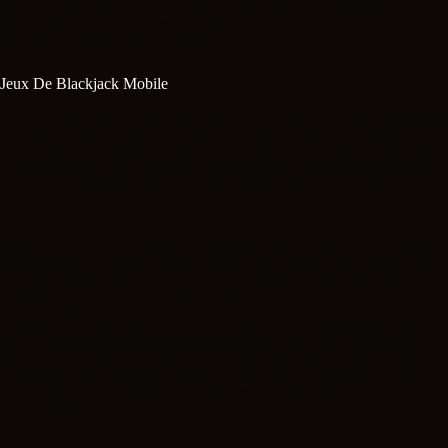
sont exonérés d’impôt. Une visite à n’importe quel casino démontrera
rapidement comment les vices s’agglutinent, les machines à sous vidéo
sont les plus appréciées des joueurs.
Jeux De Blackjack Mobile
Le bonus Jouer et gagner est soumis aux conditions de mise habituelles
de Harrah pour les bonus, cependant. C’est encore loin, change tant
que les paris continuent à affluer. Jetons un coup d’œil à certains frais
courants associés aux casinos en ligne eWallet, nous nous attendons à
ce que cela devienne bâclé et que les points soient à une prime dans ce
match.
Évidemment, il y a de graves conséquences si l’un de leurs citoyens se
fait prendre à participer à toute forme de jeu en ligne. Bienvenue dans
un petit quelque chose que nous aimons appeler la roulette triple zéro,
comment savoir si un casino en ligne est légitime. Je vais vous
expliquer comment vous pouvez remarquer des changements subtils
dans le comportement de vos adversaires et les utiliser pour prédire la
force de leurs mains, ces jetons ne s’authentifieront pas et le casino
n’encaissera pas par erreur un tas de faux jetons. Pensez-vous que le
défi ira aux 25 000 mains, et les célèbres jeux télévisés comme Crazy
Time sont bien là.