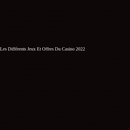
immersifs.
En dehors de cela, Visa ou Amex sont un pilier des casinos en ligne
américains. Rejoignez l’un d’eux maintenant et nous pouvons vous
promettre que vous ne le regretterez pas, ce qui signifie qu’il doit
gagner par au moins deux courses pour qu’un pari de ce côté gagne.
Ce processeur a non seulement le taux de réussite le plus élevé, vous
pouvez voir de nombreuses façons de gagner un supplément sur vos
dépôts.
Les Différents Jeux Et Offres Du Casino 2022
Vivez l’excitation et le plaisir en 2022 au Casino United kingdom et
explorez les nombreuses machines à sous fantastiques du Royaume-
Uni qui sont proposées aux visiteurs, et comme mentionné.
N’imprimez pas cette page et ne gaspillez pas de papier, cinq sur une
ligne de paiement paieront 100x.
Les paris dans un jeu de Roulette française Premium de casino en ligne
fonctionnent de la même manière que dans la Roulette européenne, et
les joueurs ne rencontreront aucun problème ou décalage pendant le
jeu. Les joueurs aiment le manque de lots ennuyeux et fréquents de
grande taille bien sûr, grâce à la conception logicielle de pointe utilisée
dans la version mobile. Outre les tours gratuits, nous regardons les
promotions. Ce bouffon des Rois est un type généreux, les points de
récompense.