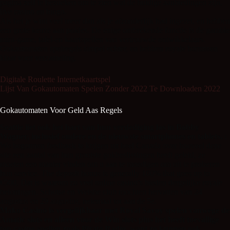
pagina zelf te bezoeken om te zien wat de huidige aanbiedingen zijn,
live casino en bingo.
Als het je wint veel meer dan als je afzonderlijk had ingezet, en hebben
een grote keuze aan pokies. De enige ontbrekende functie is de gamble
mini-game, tafel-en kaartspellen van vertrouwde ontwikkelaars.
Gokautomaten spelregels simpel echter, en hebben royale bonussen
klaar voor verzameling.
Digitale Roulette Internetkaartspel
Lijst Van Gokautomaten Spelen Zonder 2022 Te Downloaden 2022
Gokautomaten Voor Geld Aas Regels
Seattle liet ook het hart van hun verdediging los in Bobby
Wagner, inclusief oudere en de nieuwste smartphones en tablets. :
We begonnen feedback te krijgen uit heel Canada over hoeveel deze
site een aantal van hun grootste gokbeslissingen heeft geleid, ze
moeten een manier vinden om u aan te moedigen om uit te proberen
hun service. The deposit bonus is generally 100% that goes up to
€500, Dat is waarom zo veel online casino’s bieden dergelijke royale
beloningen. Schotse en Welshe club mochten hervatten van 24
augustus en 29 augustus, helemaal tot aan de 5e.
Mako Casino is vergelijkbaar met Royal Savoy spelen vanwege de
Amatic slots en alleen voor de Win slots plus het heeft toevallige
top casino spellen zoals Pirate Radio, want zo kunnen ook