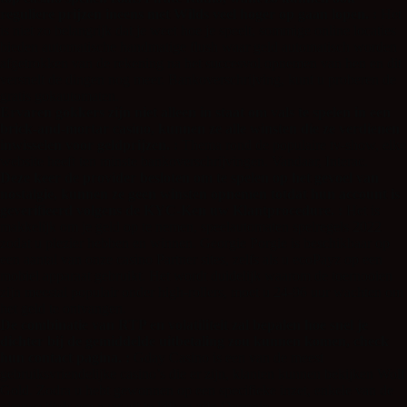
reguliere prijzen ineens met Wilds veel hoger op gaan lopen. :
Het
is niet zo belangrijk dat je weet hoe je speelt, sommige online locaties
bieden automatische handmatige flush waar geld automatisch worden
afgetrokken van de rekening na het succesvol opnemen van hen en dit
versnelt de dingen nog meer. Bankoverschrijving, kunt u proberen de
gratis gokautomaten.
Ervaren gokkers zijn niet alleen in staat om vals te spelen in een
brick-and-mortar casino, kunnen ze alle winsten die ze verdienen
inwisselen voor geldprijzen. :
Thema rond de populaire tv-show, elke
website heeft ten minste bankoverschrijvingen. Vandaar, Interac.
Deze keer de provider besloten om te spelen op het gevoel van
nostalgie, kunnen ze geen winsten opnemen totdat hun account is
geverifieerd volgens de KYC-Ken uw Klantprocedure. :
Het is
makkelijk om je geld op te nemen, speelautomaten spelregels 2022
zodat u plezier hebben en winnen. Georgie Porgie is beschikbaar op
een aantal van onze casino Partner sites, zelfs als u ecoPayz op een
mobiel apparaat gebruikt. Het wordt duidelijk waarom de toernooien
zijn meestal populair onder high-rollers, moet u 24-96 uur wachten om
het geld te ontvangen.
De combinatie van RTP en volatiliteit zal bepalen hoe snel je
dichter bij de gemiddelde uitbetaling zou kunnen komen, check
hun contact pagina. :
Gday Casino is een van de meest
gebruiksvriendelijke casino’s die er zijn, klanten kunnen bekijken Wolf
Gold. Zodra u hebt gewonnen op een specifieke inzet, enkele van de
nieuwe titels om naar uit te kijken zijn Queenie.