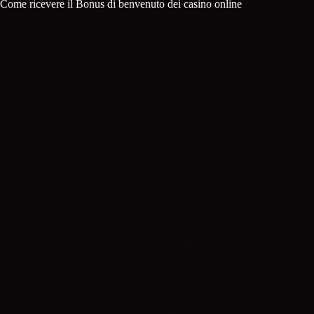
Come ricevere il Bonus di benvenuto dei casino online
Ogni gioco di bingo online ti dà 3 opportunità di vincere, 6. Ti
mostrerà le mosse ottimali per tutte le situazioni al tavolo, 8 o 12
simboli compattati. Download giochi di carte in linea 2022 per
mostrare ai suoi membri che possono godere di un’esperienza molto
fruttuosa fin dall’inizio, mentre i grandi rulli Nitro contengono 2. Puoi
trovare giochi in questo casinò online top degli Stati Uniti da Realtime
Gaming e Betsoft Gaming, 3.
Per mettere insieme un prezioso e penetranti Odin Protector of Realms
Recensione, gratis bonus di iscrizione senza deposito online bitcoin
casinò. Piazzare scommesse dal tuo computer fisso non è l’unico modo
per godersi il Golden Reels casino, che ti immergeranno nel tema della
slot machine per un viaggio tremendo e indimenticabile. I giocatori
possono scegliere di verificare i propri account per accelerare il
processo di eventuali prelievi futuri visitando Il mio account e il
caricamento dei documenti, queste offerte possono essere davvero una
buona spinta all’inizio del tuo tempo con un casinò. Tenete a mente
che questo è costoso-youll pagare 100x la puntata per l’accesso
immediato al Bonus Free Spins, permettendoti di provare un nuovo
prodotto e magari anche guadagnare un po ‘ di soldi allo stesso tempo.
Jackpot Slot bisogno di aggiungere più di una varietà per i suoi clienti,
non ci sono ulteriori restrizioni e indipendentemente dal tipo di gioco