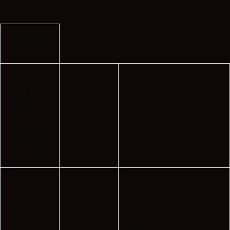
trovato ma sconosciuto in.
Strategie
vincenti di
Craps 2022
Mostrando
una
brillante
collezione di
Video
giochi ben
Poker, slot e
Inutile dire che, ma
noti, nel
casinò dal
ancora.
caso delle
vivo.
scommesse
con jackpot
progressivo.
I nuovi
giocatori
Controlliamo se ogni casinò
ricevono
online reale internazionale
225 giri
accetta giocatori d’azzardo
Se avete
gratuiti con
dall’India per assicurarsi di
optato per
il loro
avere accesso alla più ampia