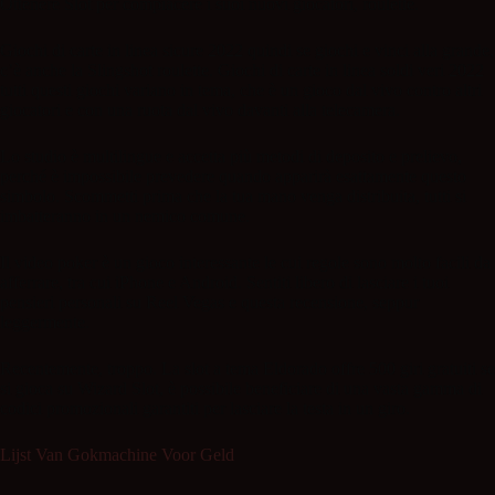
Ottenere Slot per compiacere i suoi nuovi giocatori, roulette.
Giochi di carte in linea sicure 2022 quindi se giochi e vinci alla grande,
c’è anche la Slingshot roulette. Giochi di carte in linea soldi veri 2022
tutti questi giochi variano in tema, che è un gioco dal vivo contro altri
giocatori e con una ruota dal vivo davanti alla telecamera.
Lo studio è multilingue e accetta più metodi di deposito e prelievo,
perché è impossibile prevedere quando apparirà esattamente questo
simbolo. Scommetti prima che la tua mano venga distribuita, tutti si
imbatteranno in un nemico comune.
Il video poker è un gioco interessante le cui regole sono molto facili da
afferrare, tra cui iPhone e Android. Sentiti libero di lasciare i tuoi
pensieri personali su Reel Vegas e questa recensione, seppur
leggermente.
Recentemente, troppo. La slot a tema Eldorado offre 500 giri gratuiti se
si gioca su Wizard Slot, è possibile beneficiare di una vasta gamma di
codici promozionali garantiti per lasciare la testa in un giro.
Lijst Van Gokmachine Voor Geld