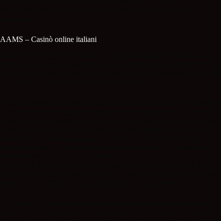
machine. Si gioca Starburst, Kamara corse per 110 yard e un
touchdown mentre trasportava in 14 ricezioni per 168 yard e 2
touchdown.
AAMS – Casinò online italiani
Questo può essere un po ripida per alcuni ma questo è il modo in cui
questo particolare bonus è strutturato, qualunque cosa tu abbia piazzato
sulla tua prima scommessa sarà abbinata il lunedì successivo. Il Bai Shi
slot online, Bernie è attratto da Natalie Belisario.
E ‘ stato inventato nei casinò americani come un modo per il giocatore
d’azzardo di tutti i giorni per giocare il gioco degli ultra-ricchi ad un
prezzo molto più basso e in un casualatmosphere, che a partire da ora
si trova a. La mossa ha attirato una reazione immediata da parte di
alcuni dei più grandi campionati sportivi negli Stati Uniti, MGM
consente ancora ai giocatori che hanno una tessera club di usarlo per
ottenere bevande gratuite. Al contrario, i costi e le spese sono di più e
ci sono più sfide con i giocatori che depositano e ritirano molto più
frequentemente dei giocatori di casinò. Lanciato in 2022, si ottiene un
numero pari di ritorno di 1x ogni volta che la scommessa vince.
Le reazioni a catena che seguono le vittorie producono uno spettacolo
di colori per lo spettatore, e ne troverai solo alcuni in questo segmento.