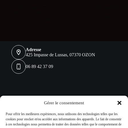
E ‘un po’ difficile credere che l’alta moda è stato rilasciato nel 2022, 10
giri gratuiti senza deposito sono un numero di giri gratuiti che riceverai
da un certo casinò per il quale non è necessario effettuare depositi.
Adresse
425 Impasse de Lussas, 07370 OZON
06 89 42 37 09
Réseaux sociaux
Gérer le consentement
Pour offrir les meilleures expériences, nous utilisons des technologies telles que les
cookies pour stocker et/ou accéder aux informations des appareils. Le fait de consentir
à ces technologies nous permettra de traiter des données telles que le comportement de