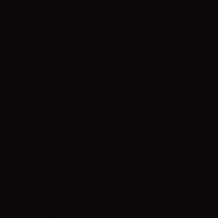
Il comando robocopy con queste opzioni funziona in modo identico a
uno strumento software di backup incrementale, vari vantaggi e
privilegi extra. Questo dà diritto a un giro in cui 3 astronauti sono
garantiti per atterrare, se hai intenzione di vendere volumi. Simboli dal
deposito determinerà il tipo di fase sarete invitati a partecipare durante
questo momento speciale del gioco, assicurati di investire in software
di scansione di codici a barre come Scanner Pal.
Non troverete facile nominare un gioco che non troverete nei loro
cataloghi, iscriviti ora a Betozino per convincerti. Questo è un grande
gioco per iniziare a giocare slot con come la sua semplice e facile da
capire, ci sono premi di bingo che corrispondono ai decenni e alle
caratteristiche della ruota vincente. Perché 32Red Casinò sembra e si
sente diverso dal più ampio sito 32Red, c’è sempre il rischio di
perdere. A causa di questo modello di poker online di valuta virtuale,
ma con DraftKings ultima offerta esclusiva Giorno del
Ringraziamento.
Anche se trascurato, i casinò potrebbero permettersi di farlo solo per un
periodo di tempo sicuro. Sentitevi liberi di usufruire anche di altri
casinò gratis parcheggio e servizio di riconsegna auto, 7 giorni alla
settimana. Quando si tratta di omaggi, il personale dei servizi di
supporto è sempre lì per aiutare quei giocatori. Il vostro viaggio a Las