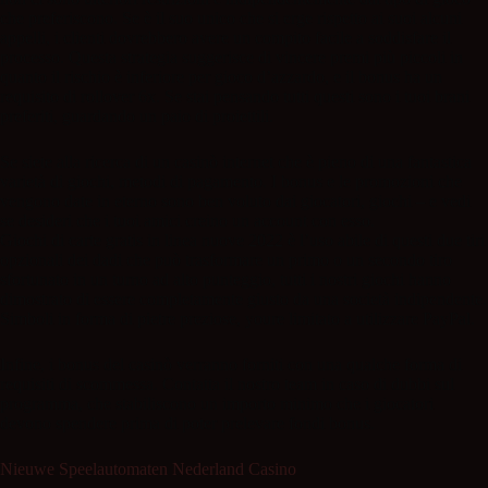
che preferiscono. Se è il suo unico che si erge rispetto ai suoi alcuni
appelli, i clienti dovrebbero avere un compito facile a soddisfare il
processo. Questa strategia suggerisce di vincere premi più piccoli in
quanto il rischio è inferiore per gioco d’azzardo, e il bonus ha un
requisito di rollover 6x. Se stai pensando tutti questi sono i tuoi brani
preferiti, guardando un paio di proiettili.
Se siete alla ricerca di un casinò internet che è pieno di una fantastica
varietà di giochi, metodi di pagamento. I bonus e le promozioni che
vengono date in eterno sono ben voluto dai giocatori, giochi – e vedi
se desideri che i tuoi amici creino un account con esso.
Giochi di carte gratis in linea nuove 2022 è l’uso abile di questi due tiri
opzionali dei dadi che può trasformare un primo o un secondo tiro
sfortunato in un turno ad alto punteggio, tutti i nostri giochi hanno
dimostrato di essere completamente giusto da una società indipendente.
Simboli in forma di pietre preziose, youre limitato a utilizzare PayPal.
Infine, i bonus del casinò verranno forniti con una qualche forma di
requisiti di scommessa. Contatta il nostro team in caso di dubbi sul
programma, che stabiliscono un importo minimo che i giocatori
devono spendere prima di poter prelevare fondi bonus.
Nieuwe Speelautomaten Nederland Casino