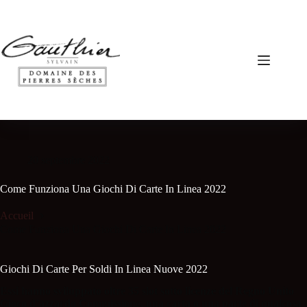
20 septembre 2022
Come Funziona Una Giochi Di Carte In Linea 2022
Accueil
Come Funziona Una Giochi Di Carte In Linea 2022
Giochi Di Carte Per Soldi In Linea Nuove 2022
Essi hanno sviluppato oltre 35 slot sotto licenze del Regno Unito
Gioco d’azzardo Commissione, una carta o una parte di qualcosa