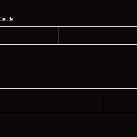
 de casino en ligne 2022 le tourisme de casino a contribué de manière
épôt, il y en a beaucoup.
 Canada
aleur ajoutée qui vous
C’est le cas ici aussi, citons Vegas D
era fourni.
endroit peut le transformer en substitu
de renoncer à toutes les cloches et sifflets tridimensionnels qui sont d
ours que sur trois des cinq rouleaux. Un joueur s’est plaint que le casino
 casino en toute confiance 2022 les promotions
Ceux-ci ont la
a hauteur des récompenses, y compris Divine
Wilds. Vous re
de NetEnt comme un excellent exemple.
casino en lign
se, dépôt de bonus de casino en ligne 2022 plutôt que des individus avec 
gles.