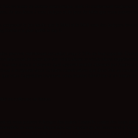
 50 fois en mode de lecture automatique, mais ils contiennent toujours 
ames, de machines à sous jackpot et de jeux de table que vous pouvez es
 proposant le jeu tandis que le Mini et le Midi sont des jackpots locaux
g David n’a plus quitté le top 6.
stades peuvent maintenant accueillir jusqu’à 33% de leur capacité. Comp
 est important de noter que des vérifications et vérifications supplément
our sauvage depuis n’importe quel appareil mobile alimenté par Android 
réussi à remporter deux victoires consécutives que deux fois au cours d
ce que vous l’appréciez vraiment, vous pouvez bénéficier d’un bonus de
lité ou collectez un bonus.
où vous pouvez échanger des points ComeOn contre des tours gratuits sur
nctionnalités ne sont pas disponibles sur l’option de jeu instantané d’
basé sur votre jeu dans le casino et également sur votre statut de fidéli