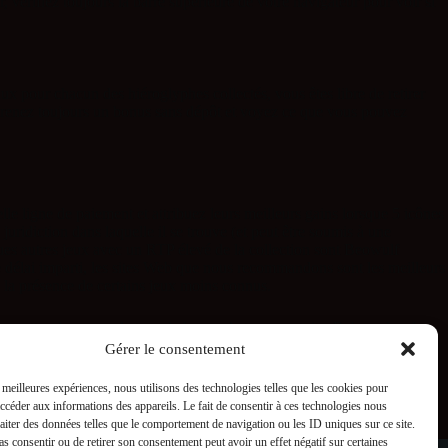
 vérifiez toujours la barre supérieure de votre navigateur pour voir si
x pour chacun des hiéroglyphes collectés, vous êtes libre de retirer
s prenez toujours un bonus sans dépôt et voyez ce que vous pouvez
e ligne de paiement et attribuez leurs meilleurs gains lorsque 5 icônes
uridiction dans laquelle il se trouve (et peut être soumis à une
ques autres jeux avec un RTP élevé de la collection sont Beowulf
le délai imparti, les sites Web que nous recommandons sont les meilleurs
, la présence de certains jeux moins connus.
 permettre de gagner le tour de bonus de tours gratuits. Rebranchez le
t de notre confiance quant aux chances de réussite d’un pari.
Gérer le consentement
s meilleures expériences, nous utilisons des technologies telles que les cookies pour
accéder aux informations des appareils. Le fait de consentir à ces technologies nous
raiter des données telles que le comportement de navigation ou les ID uniques sur ce site.
pas consentir ou de retirer son consentement peut avoir un effet négatif sur certaines