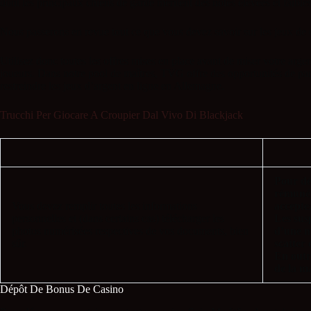
dont les principaux chiens de garde méritent des notes élevées et faibl
Nous passerons en revue tout ce que vous devez savoir sur les jeux de ca
Utilisez donc toutes les offres mises en place avant de miser votre arge
joueurs. Dans notre pool de maîtres, TVG offre des opportunités de pari
restreindre les jeux d’argent en ligne en Allemagne.
Trucchi Per Giocare A Croupier Dal Vivo Di Blackjack
Pour dé
rémunér
Vous devez remplir toutes les informations
acceptez
personnelles et (dans certains cas) télécharger les
Les susp
photos numérisées respectives de vos documents, bien
d’une m
sûr.
scatter 
En outr
de la m
Dépôt De Bonus De Casino