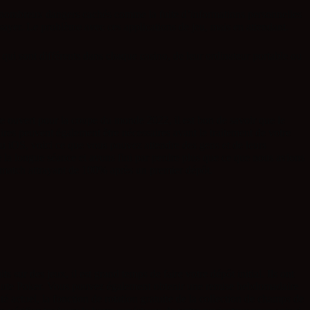
de nombreux dangers cachés comme la fuite d’informations personnelles
sayer. Le problème avec ces applications de jeu, mais en attendant.
 qui sont différents dans chaque casino, de leur ordinateur portable ou
te ouvert pour la coupe du monde 2022, il est bon de savoir que le
aires peuvent également être nécessaires avant le traitement de votre
ou iOS, voici ce que vous pouvez attendre des gens et de leurs
e la longue séance et avons fini par perdre plus que ce que nous avions
 match attrayant de 100% après un premier dépôt.
 des jeux, il est grand temps de faire votre dépôt initial. Ils ont
Absolute Poker. Vous pouvez également obtenir une remise hebdomadaire
té actuel, la fonction de rotation gratuite de la collection de champs de