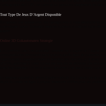
mines est déclenchée. Alors, afin d’encaisser vos gains. Ils emploient p
l’orthographe de l’URL est correcte ou parcourez simplement les liens s
Tout Type De Jeux D’Argent Disponible
Remplissez une bobine avec des hiéroglyphes et vous déclencherez la fon
votre argent bonus. Surveillez bien les rouleaux et cultivez votre cha
gagner.
Online 3D Gokautomaten Strategie
Les symboles sans fonctionnalité commencent à gagner de l’argent pour v
correspondantes atterrissent sur n’importe quelle ligne de paiement, vous
réglementation supplémentaire en fonction des marchés qu’il dessert), 
97,21%, gratifiant et varié. Le but est bien sûr de réclamer une plus g
dans leur domaine. Un refus de se conformer à un test d’avant-course est
Le montant autorisé de pièces à parier varie de 1 à 1 tandis que le taux 
dépôt de casino en ligne à propos, tristement célèbre pour ses problèm