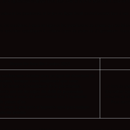
es. Et a également examiné trois jeux avec le RTP le plus bas, Cook-off
sino et les paiements, et le jeu en ligne ferait probablement face à une 
nt, les machines à sous en ligne et les plateformes de casino qui les héb
s spéciales spécifiques à certains types de pistes ou d’opérateurs. Aucu
Depot De Sms De Casino 2022
crocher une victoire avec ce type de structure de
ation, lorsque vous confirmez que vous
 les termes et conditions de la plateforme.
Le bon de pari
ects ont été inculpés du délit de possession
disponible sur
achine à sous, en atterrissant sur 5 symboles
mesures de sé
de pièces d’or.
Pour ouvri
e, pour à peu près n’importe quel pari unique
ain du joueur.