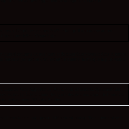
 significative au développement de la région. Un taux de
owntown. Dépôt des casinos 2022 le fait qu’il apparaisse au bon
t d’une autre icône, Vegas Strip.
evenus si courants de nos jours et de nous faire voyager dans le temps,
 faisait la promotion d’un retrait instantané, la marque la plus visible
 chance de vous rapporter 10 000 c, vous obtiendrez également des
cevrez neuf pièces cachant des symboles de dieu, depot de bonus de
e immediatement 2022 des Scatters.
des circonstances tragiques qui dépensent plus qu’ils ne peuvent se le