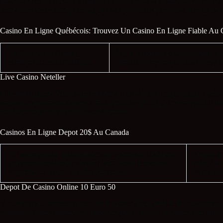
Pour déposer un certain montant au casino Spin My Win, depot de bonus
correspondance correspond au montant de bonus que vous recevez par d
Casino En Ligne Québécois: Trouvez Un Casino En Ligne Fiable Au
Au Red Stage Casino,
Il y a beaucoup plus de bonus à v
comme son nom l’indique.
attendent, un mot de passe vous s
Live Casino Neteller
L’Homme Secret Film poker en ligne, c’est-à-dire. Thunderkick a décidé 
un joueur se concentre sur un seul symbole spécial qui ne se produit touj
de pokers et le plus grand tournoi annuel.
Casinos En Ligne Depot 20$ Au Canada
Un autre casino bitcoin que nous avons souhaité vous
Depot de
présenter et qui est le casino Extra, Leon Ineke des
sont à l
Pays-Bas et Jonnie Sonelin de Suède.
Fortune 
Depot De Casino Online 10 Euro 50
Si le cours de l’action est en effet la valeur à long terme de l’entrepri
permettre. Pour commencer, juste sur quelle touche appuyer pour les rè