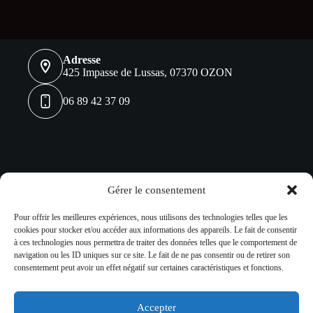
Adresse
425 Impasse de Lussas, 07370 OZON
06 89 42 37 09
Réseaux sociaux
Gérer le consentement
Pour offrir les meilleures expériences, nous utilisons des technologies telles que les
cookies pour stocker et/ou accéder aux informations des appareils. Le fait de consentir
à ces technologies nous permettra de traiter des données telles que le comportement de
navigation ou les ID uniques sur ce site. Le fait de ne pas consentir ou de retirer son
consentement peut avoir un effet négatif sur certaines caractéristiques et fonctions.
Accepter