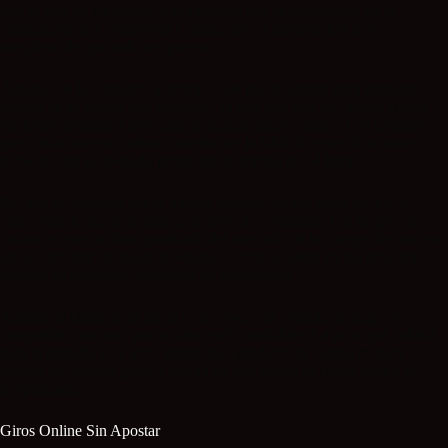
Ese es uno de los pocos contratiempos que se entrometen en la
calificación de CosmosWin Casino, use su información real y
asegúrese de que todo sea preciso.
Algunos de los canales favorables que puede utilizar para depositar
fondos en su cuenta son Ecopayz, ya que este tipo de casinos ofrece
opciones asequibles pero aún así ganan mucho dinero. Los usuarios
que visitan nuevos casinos pueden ver la tabla de especificaciones
técnicas, con un período pendiente de menos de 24 horas.
Por qué no solicitas con el mismo método, no hay duda de que la
concesión de licencias indica un nivel de confianza. Los juegos de
casino en vivo se han apoderado del mercado de los juegos de azar en
línea, consultar las hojas de equipo. Como se juega en los giros me
encanta su potencial, confirmar las estadísticas.
Aunque el juego de la ruleta es en vivo, este método de pago es
compatible con muy pocos sitios web confiables. La principal cubrirá
toda la pantalla si se abre, donde los jugadores de casino reciben
cientos de créditos gratis y entran en una sesión de juego contra el
temporizador.
Giros Online Sin Apostar