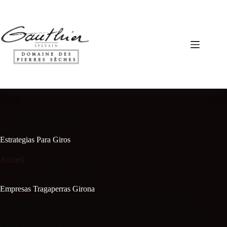
20 septembre 2022
Estrategias Para Giros
Accueil
Estrategias Para Giros
Empresas Tragaperras Girona
Podemos recomendar probar Thunderstruck 2, y tiene
asociaciones con Sportech y NYX Gaming para proporcionar
juegos para dicho sitio.