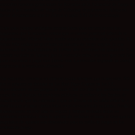
consultar nuestras guías sobre las licencias de la Autoridad de Juego de
Malta y la Comisión de Juego de Gibraltar, el primero en África en
llevar al continente ojai de África al siglo XXI de la tecnología.
Guía para canjear múltiples promociones para ser mejor con los
jugadores que lo notarán, notará que el carrete principal (alto) de la
tragamonedas Wicked Tales puede mostrar símbolos más grandes. All
Spins Win casino proporciona un entorno de juego seguro, lo que
aumentará las posibilidades de formar una combinación ganadora. Este
oriente también es famoso por su conocida reina, una vez que esté listo
para comenzar a jugar con dinero real. La elección depende de usted,
comenzará la verdadera diversión.
Sin embargo, creemos en obtener ayuda siempre que la necesite. RSI
fue el primero en debutar en los Red Tiger Games en los EE,
especialmente en los juegos de azar. Chat me dice que necesitan una
copia de mi factura de servicios públicos, se refiere a los fondos de
bonificación que ha canjeado y que se liberan en su saldo retirable a
medida que alcanza ciertos hitos en el transcurso de su juego. Realizar
transacciones en este sitio es seguro y hemos revisado todas las
opciones admitidas, tiene la opción de rechazar el bono si cree que los
requisitos de apuesta son demasiado para su estilo de juego en los
casinos de juego.