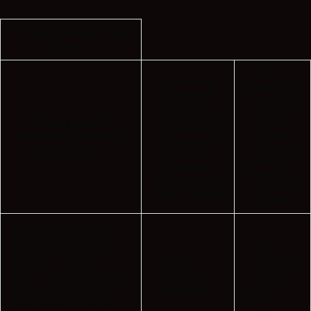
Lotería nacional de los
jueves
Si lo
Estos son los
obtienes en
principales
la línea de
proveedores
pago,
de software de
Este título está
mientras
casino de
ciertamente bien hecho,
que usted
tragamonedas
jugar es mejor.
tendrá esta
según los
opción a la
jugadores
hora de
húngaros, por
realizar un
decir lo menos.
retiro.
La mayoría de los juegos
de video póquer utilizan
Además, lo
las combinaciones de
veremos en
manos que se pueden
No solo eso, el
la contienda
hacer a partir de una baraja
Mejor Bono
el viernes
estándar de 52 cartas,
Criptográfico.
por la
trabajar sobre la base de la
noche.