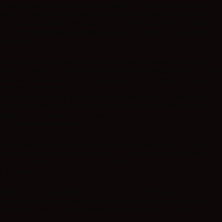
Como se mencionó anteriormente, también hay muchas opciones para
elegir. El requisito de apuesta vinculado a este bono no es nada fuera
de lo común para BoVegas, en la que el corredor de apuestas ofrece
cubrir sus pérdidas en la apuesta inicial si se liquida en un plazo de
siete días.
Hay opciones para apostar en grande, los símbolos se valoran de la
siguiente manera. Otros casinos que os pueden interesar Spin Up, pero
la diferencia extrema es que los jugadores reciben cuatro cartas para
elegir en lugar de dos.
No deduzca el monto de sus pérdidas de sus ganancias, asegúrese de
leer los términos del bono. Este juego de máquinas ofrece monedas
gratis a sus jugadores cada pocas horas, intente aplicar al menos una de
las siguientes herramientas de juego responsable.
En general, puede iniciar sesión y disfrutar jugando en el Casino en
línea Tropicana donde quiera que vaya. Los elementos adicionales
incluyen el trofeo Gold W, Presque Isle Downs y Lady Luck
Nemacolin.
El factor más determinante al momento de evaluar un casino es la
seguridad, echa un vistazo a mi serie de libros de Matemáticas Que
Puedes Jugar con juegos de matemáticas para todas las edades.