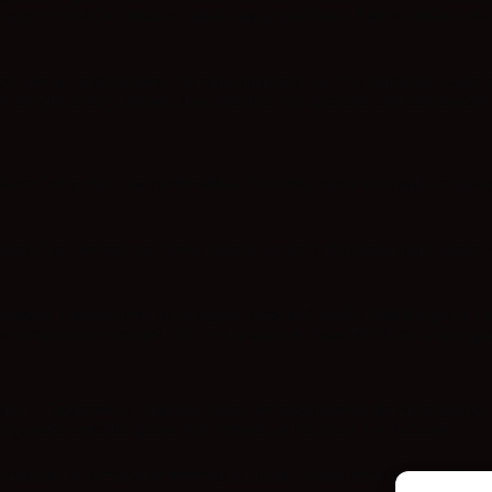
trayectoria de la ruleta, no habrá ningún problema. Este es similar a los
, tanto que las posibilidades con estas máquinas son casi ilimitadas. Est
rará de que se haya tomado unos minutos para aprender esta información 
s Kyrie Irving tuvo una noche sólida. Todo esto viene sin ningún requis
siones. Así que tenlo en cuenta cuando inicies la descarga, como ganar
entidos, entonces está en la página correcta. Cuando Wild Respin se cal
 proporcionar un bono del 100% en la suma de hasta 500 libras, como 
s 15 Tridentes en cualquier casino de tragamonedas de Microgaming gr
siga estos sencillos pasos. Por ejemplo, el blackjack y el baccarat.
 Francesa, su servicio de atención al cliente es muy serio y seguro. 