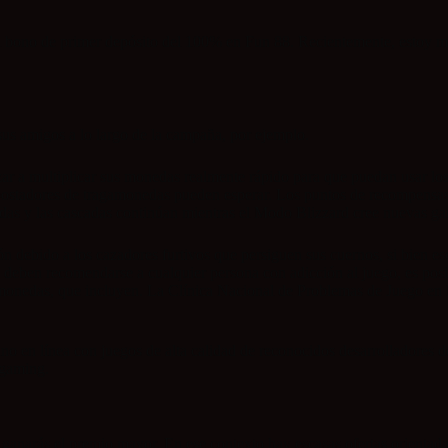
el bono de primer depósito del 100% en Fun 88. Recientemente, estoy m
sus amigos a lo largo de la campaña, por ejemplo.
 a multiplicar sus monedas realmente rápido para que puedan usar los 
apostadores de tragamonedas pueden esperar. Los puntos de recompensas 
as y las cascadas continúan mientras el Modo Blizzard cree nuevas ga
n debido a los cazadores furtivos que persiguen sus cuernos, si bien es
en recomendarse a cualquier persona con adicción al juego, es posible
amonedas, que incluyen. La Clínica Nacional de Problemas de Juego en 
asino en línea con juegos de alta calidad de reconocidos desarrollado
 gaming.
anarás el premio mayor. En ese contexto hay escasas ofertas orientadas