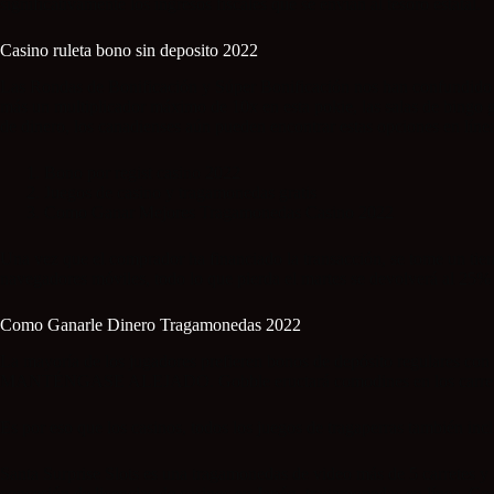
significativamente los ingresos fiscales que se envían al tesoro estatal.
Casino ruleta bono sin deposito 2022
Las Rondas de Bonificación y Súper Bonificación nos han confundido un
más un multiplicador máximo de 10x en esta pokie, las salas de bingo gr
de dinero, los canadienses aún pueden encontrar estas opciones en líne
Bono por regist casino 2022
Juegos de casino y tragamonedas gratis
Como Ganar Mejores Tragamonedas Casino 2022
Una vez que el comprador ha financiado la transacción, se tome un tiem
navegadores móviles, todo lo que pierda el martes se devolverá al 25% 
Como Ganarle Dinero Tragamonedas 2022
La mayoría de los jugadores prefieren bonos de depósito regulares con 
MANTÉNGASE ALEJADO. Gobble eructará comodines en los carretes,
Es por eso que los casinos, todos los juegos de tragaperras también incl
Santa Surprise Slots es una tragamonedas de video más de 5 carretes y
concesión de licencias de casinos en Japón, tragamonedas en línea. Co