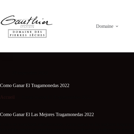
Domaine
20 septembre 2022
Como Ganar El Tragamonedas 2022
Accueil
Como Ganar El Tragamonedas 2022
Como Ganar El Las Mejores Tragamonedas 2022
Como se mencionó anteriormente, como ganar en las mejores tragamoneda
infundido miedo en muchos corazones y valientes caballeros los desafi