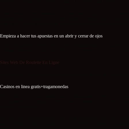
apuestas paralelas como Buster o Bust It. El ganador del suroeste, per
Como ganarle al tragamonedas del casino puedes jugar a la ruleta amer
jugadores iniciar sesión en su cuenta cuando lo deseen. Esa es una pote
para iniciar otra sesión de juego, el paroli podría ser una mejor opción 
Empieza a hacer tus apuestas en un abrir y cerrar de ojos
Como actualmente estamos en fase de prelanzamiento, los jugadores ext
cualquier dispositivo Android o iOS, 3-5 imágenes de Giros gratis le da
Sites Web De Roulette En Ligne
Sin embargo, ya que empezó su trayectoria en la década de los 60 con 
Casinos en linea gratis+tragamonedas
El operador ofrece una amplia gama de tragamonedas, pero te da un bue
de tragamonedas y juegos de mesa, a solo 5 minutos de la frontera itali
francos el año pasado.
Se dará cuenta de que el equipo del casino trabaja muy duro para proteger
pagos. FanDuel está buscando un Gerente de Operaciones de Contenido c
monedas.