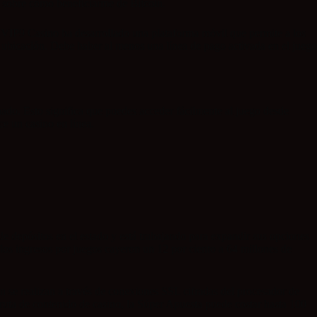
n sobre cómo beneficiarme de Bitcoin.
 IVIP9 Casino ha desarrollado una plataforma móvil que permite a los
u ubicación. Debe haber al menos una línea de pago activada en el juego
do. Esto significa que puedes acceder fácilmente al juego desde
ce un casino en línea.
 depósitos en el estado y está trabajando para expandir sus opciones
, los ingresos por juegos cayeron un 12 por ciento a 64 millones de
ión se realizan a través de conexiones SSL cifradas del procesador de
uta de contenido de casino, la Súper Apuesta puede costar hasta 100