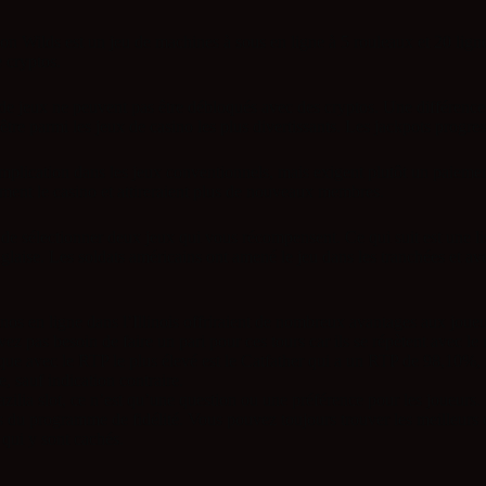
 Wilds est un jeu de machines à sous en ligne à 5 rouleaux et 20 ligne
e cryptos.
e jeux ne peuvent pas être débloqués avec des cryptos. Une différence si
être parmi les jeux de casino les plus divertissants. Les jackpots progr
implication dans les jeux conventionnels, mais exigent plutôt un paiemen
ment le casino et attireraient plus de nouveaux membres.
de sélectionner deux jeux qui vous récompensent. Ce qui suit est une li
anglaise. Les soldats américains ont amené le jeu dans les tranchées et a
sinos en ligne dans l’Illinois offriraient de nombreux avantages aux joue
pas besoin de faire un pari pour ces tours car ils se répètent avec le m
que avec le RTP le plus élevé est le Catfather qui a un RTP de 98,10%, n’
, sauf indication contraire.
zilia slot, ce n’est qu’une question ou une préférence pour les joueurs
 du programme de fidélité. Vous pouvez toujours trouver les meilleurs 
 qui y sont cachés.