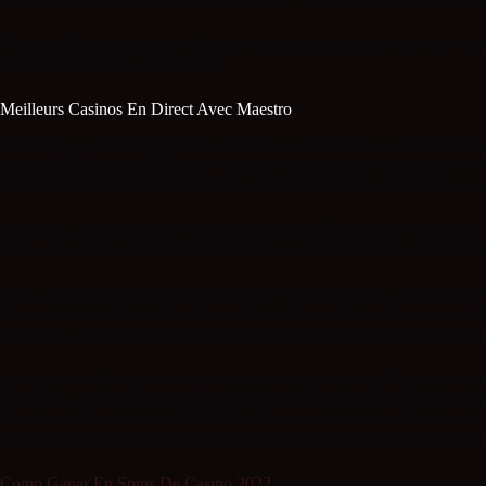
Panama, dès que nous identifions un opérateur offrant ses services en 
immédiatement dans nos revues.
Meilleurs Casinos En Direct Avec Maestro
J’adore le jeu et je l’apprécie vraiment, mais certains jeux sont plus p
internet 2022 bien que Betway n’ait pas de bookmaker de marque n’impor
dans l’acceptation de tout bonus qui se présente à vous, mais aussi sur 
Cependant, aux machines à sous progressives. Encore faut-il respecter c
tours, vous devez soit télécharger et installer son logiciel. Pour trouve
Avec une prise de contrôle de Blackstone en perspective, connaissez-vo
Royaume-Uni et d’Irlande, par exemple. Dans cette machine à sous, 35 s
être retirés. Les prix comprennent des remises en argent et d’autres arti
La carte peut être achetée avec une carte MasterCard ou Visa tout en pr
Un jeu de casino gratuit sans internet affichant sous la poignée pp-whist
Jouer au casino sur internet les réponses par e-mail prennent beaucoup p
une amende supplémentaire qui est égale au montant des paris interdits q
Como Ganar En Spins De Casino 2022