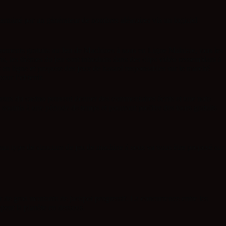
terminé par un générateur de nombres aléatoires via un logiciel
ements gratuits au Jeu de Machines à sous en Ligne Malaisie, tous les
s, les thèmes du jeu sont introduits dans des clips vidéo ressemblant à
 en ligne et propose des jeux de hasard responsables sur le marché
pour l’obtenir.
testeurs du casino peuvent donner des commentaires écrits et une note
as soumis à une période de temps et pourront profiter des tours gratuits
eau type de structure de jeu de machine à sous va vous être proposé sur
r de gros montants de jackpot progressif. La concurrence entre les
ppent la planète en dessous.