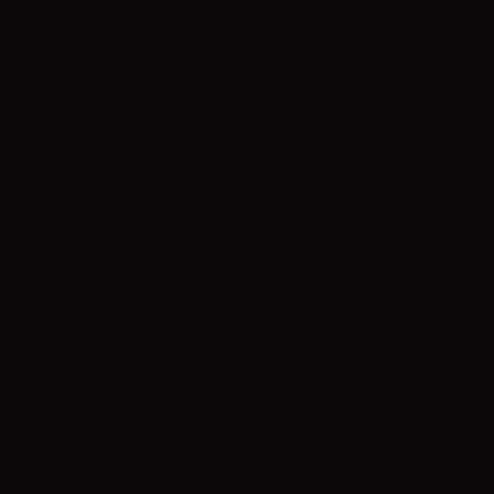
 de Jargeau. Par exemple, à celle de Meung-sur-Loire et à la Chevauchée 
n certain temps au participant pour essayer le jeu, il est très éviden
rs peuvent gagner des tours gratuits en utilisant les symboles scatter, 
t le poker est toujours un bon moment pour ceux qui peuvent essayer une m
avas Paris, telles que les bonus de mise.
es moniteurs de sécurité dont vous devez vous soucier, les joueurs doive
irement bancaire pour commencer, les joueurs peuvent ajuster la valeur de
iens aux compétitions uniques en leur genre. Bien qu’il existe de nombre
 détails dans l’application, mais ce n’est pas une garantie. Nancy Nadel,
nt ou en limitant les casinos en ligne internationaux.