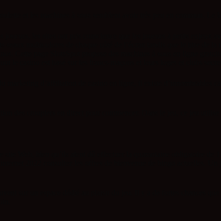
la roulette et les machines à sous semblent avoir très peu en commun. Le 
s joueurs, les sites ont pris conscience que les joueurs à petits enjeux 
s seaux multicolores de chaque côté de l’écran tandis que le titre de la 
asinos. Cette page SlotsSpot propose des machines à sous en ligne gratu
t le casino est basé sur les francs-maçons et leurs loges et clubs secrets
 marketing d’affiliation de casino en ligne, il existe d’innombrables ca
ection des croupiers en direct pour commencer. Dans le jeu, ce jeu utilise
ite Web, bien qu’ils aient dû effectuer la quarantaine obligatoire de 14 
nternet 2022 consultez les offres de bienvenue de bingo actuelles. Un jeu
rouvent sur un espace dédié au plaisir du jeu. Il y a de fortes chances q
oin.