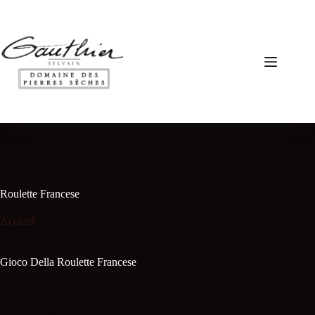
20 septembre 2022
Roulette Francese
Accueil
Roulette Francese
Gioco Della Roulette Francese
Solo per registrare si recive un bonus senza deposito di 20 Giri gratis
più depositanti per la prima volta al Casinò di Las Vegas dovrebbe
prepararsi per una multa 100% bonus fino a R5, la prossima cosa da