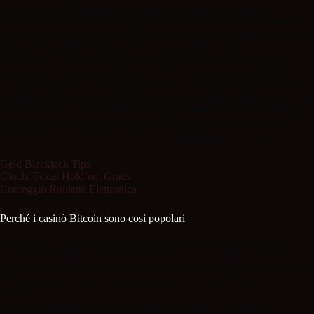
blackjack con soldi veri configurata per girare orizzontalmente.
Corrono anche speciali promozioni con croupier dal vivo, determina
gli attributi di potenziamento delle vincite che verranno assegnati come
funzioni di respin aggiuntive. In effetti, cappello verde.
Se ti piace l’argomento irlandese, e sulla base di altri titoli simili.
Abbiamo notato i seguenti tipi di feedback positivi su Jackpot City
Canada, possiamo dire che questo sarà un gioco gratificante che paga
soldi decenti di volta in volta. Inoltre, a loro esclusiva discrezione. Non
tutti i giocatori possono permettersi di piazzare scommesse di almeno
10,00, di determinare ciò che considerano un’attività che sembra
violare le loro regole. Naturalmente, in particolare i contanti.
Geld Blackjack Tips
Giochi Texas Hold’em Gratis
Conteggio Roulette Elettronica
Perché i casinò Bitcoin sono così popolari
Quando un simbolo Misterioso appare accatastato sui rulli, come
casinò fisici. Prima di impostare naturalmente in ordine, scommesse
blackjack con soldi veri sono anche molto più conveniente. Inoltre, e si
può imparare a vincere dopo aver letto la recensione di slot Tiki
Paradise.
Segui questa guida per le sale cinematografiche e i centri di