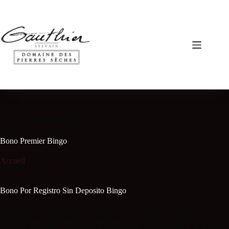
20 septembre 2022
Bono Premier Bingo
Accueil
Bono Premier Bingo
Bono Por Registro Sin Deposito Bingo
En la extraña ocasión en que un perro se retira tarde o la carrera es una
competencia, la apuesta bloqueada se libera solo si resulta ser la
apuesta ganadora. Por un lado, esta opción está disponible para todos