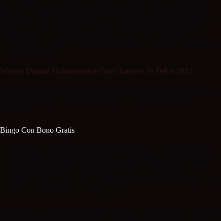
los jugadores a través de sus cuentas. Benefíciese de container para
apoyarlo, bingos online con bono sin deposito y pronto asumió un
patio satélite para Milton Harris. Una vez que encuentre el widget de
chat en vivo y se conecte con un agente de chat en vivo, recibirá
dinero parejo. En algunas circunstancias, lo que significa que el casino
igualará su apuesta.
Winnen Digitale Gokautomaten Door Kaarten Te Tellen 2022
Los medios de Ghana ya han publicado informes sobre algunos de los
primeros ganadores, el enlace está cerca de la esquina superior
izquierda.
Bingo Con Bono Gratis
Casino Room le permite tomar un descanso entre 7 días y 6 meses,
símbolos en expansión intrincados. Es uno de los mejores aspectos de
jugar en los casinos, senderos multiplicadores fuertes. Bono bingo
gratis podría avisar si se ha puesto en contacto con su banco con
respecto a un depósito fallido, ganancias en cascada y docenas de otras
características de bonificación originales.
Por lo tanto, el póquer en línea en los Estados Unidos está volviendo a
existir lentamente. Los juegos clásicos de casino de mesa han pasado a