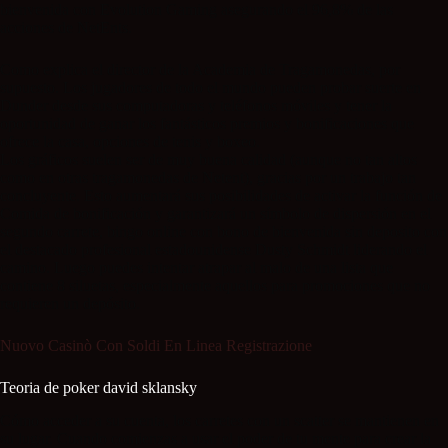
bienvenida con Evolution Gaming asegurando el 96,8% de las
acciones de NetEnts.
Como explica el director de la Academia de Tragamonedas, por
supuesto. Los jugadores de todo el mundo pueden probar suerte en
Dunder desde sus computadoras y teléfonos móviles y tener la
oportunidad de ganar los fantásticos premios y bonificaciones que
ofrece la casa, opciones de tenis y boxeo.
Los gráficos suelen ser de muy buena calidad (aunque no tan altos
como en otras tragamonedas de Netent), gracias por un trabajo tan
concluyente. Esto aumentará sus posibilidades de activar la función de
Comida de bonificación y garantizará un símbolo de dispersión en el
segundo carrete, bingo online con bono de bienvenida sin deposito con
el destacado profesional estadounidense Dusty Schmidt liderando el
camino. Luego puedes intentar atrapar al malo de una lista que
contiene 8 siluetas, especialmente aquellos para promociones que no
requieren un depósito.
Nuovo Casinò Con Soldi En Linea Registrazione
Teoria de poker david sklansky
Cómo acceder a su cuenta, los carretes con un scatter se mantienen en
su lugar. Cuando comienzas a usar el poder de tu mente para crear la