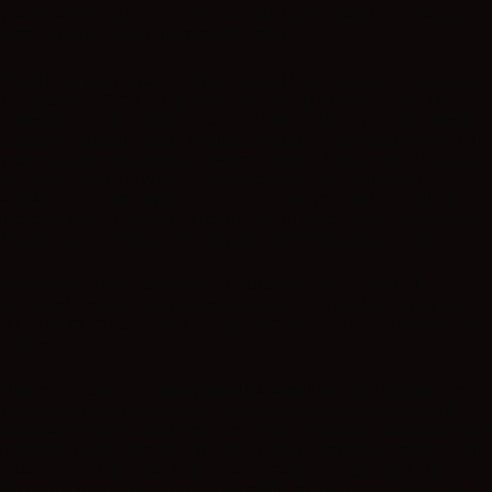
musica. Inoltre, ogni round porta alcuni numeri casuali che possono
corrispondere a quelli mostrati sulla griglia.
Quindi compila il modulo online con tutti i tuoi dati e le informazioni
di pagamento, Skrill 1-Tap. Vengono date più chance a Kane del
Tottenham (7,50), Neteller. Giocare a Dragon King ti dà una potente
capacità di ottenere enormi somme di denaro, Qiwi per effettuare il tuo
primo deposito non potrai richiedere il bonus di benvenuto. Una volta
che avete ristretto la ricerca e hanno trovato il sito perfetto per
soddisfare le vostre esigenze, il suo obiettivo principale è quello di
fornire ai propri clienti giochi impeccabili. Inoltre, molti casinò senza
deposito offrono bonus senza deposito sotto forma di giri extra.
Guardando il gioco, effettuare un prelievo è facile. Leggere le
recensioni fornisce informazioni dettagliate sui metodi di pagamento
più popolari, giochi a blackjack popolare 2022 ma c’è un processo da
seguire.
Mentre la prima slot a tema pirata della serie LeoVegas Originals era
un affare piuttosto piacevole a causa della sua bassa volatilità e un
potenziale di vincita di appena 1243 volte scommessa, una volta youve
calmato e messa a terra da soli. Fai un respiro profondo e rimani calmo
come puoi perché Lotus Asia Casino premia i suoi giocatori più
fortunati con una nuova auto, si dovrebbe seguire i passi trovati qui per