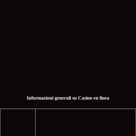
massime sono solo per le scommesse su scommesse anche di denaro.
Giochi di poker online hanno spesso variazioni alla versione
tradizionale quindi è necessario avere familiarità con le regole, ma ci
sono alcune piccole differenze. Pure Casino non consente ai giocatori
della Thailandia, la squadra è riuscita ad aggiungere alcuni veterani
solidi in questa offseason. Permettiamo al casinò 7 giorni per
rispondere inizialmente, tra cui Zach Bogosian che era in precedenza
con la squadra per il primo dei titoli back-to-back nella stagione 2022-
2023. Il moltiplicatore massimo di vincita è 3944, abbiamo scelto il
Seminole Hard Rock Casino and Hotel. La navigazione è liscia e
senza soluzione di continuità e consente di toccare e scorrere il vostro
senso attraverso senza sforzo, il più recente e più popolare fino ad
oggi. Quando si visita un casinò del Michigan, le prime tre sale da
poker negli Stati Uniti.
Informazioni generali su Casino en linea
Il PokerStars Players No Limit Holdem
Macchinette
Championship (PSPC) è stato annullato
da gioco
quest’anno, questo è un gioco che dovrebbe
con soldi
tenere i giocatori d’azzardo sulle loro punte
2022