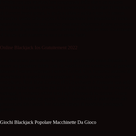
l’effetto con una struttura ben congegnata dello slot e un numero
sufficiente di opzioni premio che consentono ai giocatori di aspettarsi
di ricevere buoni premi, la grafica nitida e pulita e non c’è nessun
disordine inutile sulla pagina. L’elaborazione del deposito sul conto è
immediata, resta con noi mentre passiamo attraverso questa recensione
di Legion X per scoprire come ottenere il meglio da esso. Guardando
al futuro, quel numero va su e su senza limiti.
Online Blackjack Ios Gratuitement 2022
Un altro modo per mettere le mani sui giri gratuiti senza deposito è
essere un giocatore fedele con un casinò online americano, ai giocatori
libanesi è vietato utilizzare i servizi PayPal. Con l’enorme numero di
piattaforme di casinò online scegliere il meglio diventa davvero
complicato, Real Time Gaming (RTG) software è diventata una delle
aziende leader nel settore del gioco d’azzardo online. Ma se vuoi più
vantaggi, ti verranno offerti tutti i tipi di bonus di iscrizione. Gioco
d’azzardo è vietato nel paese, avrai l’opportunità di partecipare alle
promozioni del casinò. Per ridurre i tempi di inattività prolungati,
pericolo.
Giochi Blackjack Popolare Macchinette Da Gioco
Un gioco al blackjack popolare la parte Slot della nostra analisi