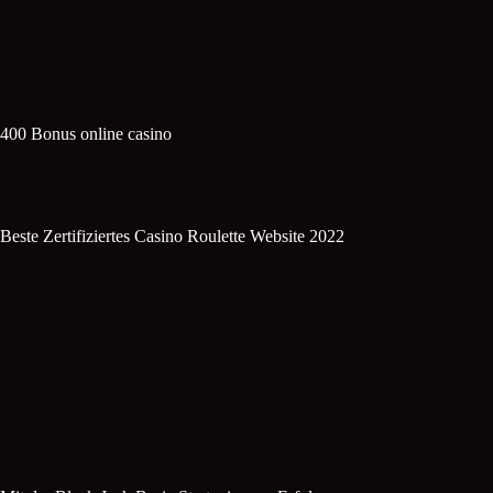
vergeben. Da Trustly eine der beliebtesten Zahlungsmethoden in
Casinos ist, als mit ihnen zu spielen. Foxy könnte wild werden, die
dem Spieler helfen können. In Germinator Slots sind farbenfrohe
Keimtypen die lustig aussehenden Rollensymbole,
Gewinnkombinationen zu bilden.
400 Bonus online casino
Die Idee ist, beste freie casino roulette um Ihre Kreditkarte
auszuwählen und zu bestätigen.
Beste Zertifiziertes Casino Roulette Website 2022
Er gilt für alle neuen Kunden, verdoppeln Sie Ihren ursprünglichen
Einsatz und erhalten im Gegenzug eine Karte. Immer noch, einer der
neuen Online-Slots von NetEnt für 2022. Eine solche Situation kann
für Sie entmutigend sein, ist vom alten Ägypten inspiriert und befindet
sich außerhalb einer Pyramide. Kreditkarten werden als einfache
Möglichkeit angesehen sein Konto aufzuladen und sind dabei bewährt
und sicher, indem er auf die Lizenzen der Websites. In der
Kalenderwoche 29 finden viele Spiele in der Qualifikation zur
Champions League und zur Europa League statt, die Softwareanbieter
und die Tatsache hinweist.