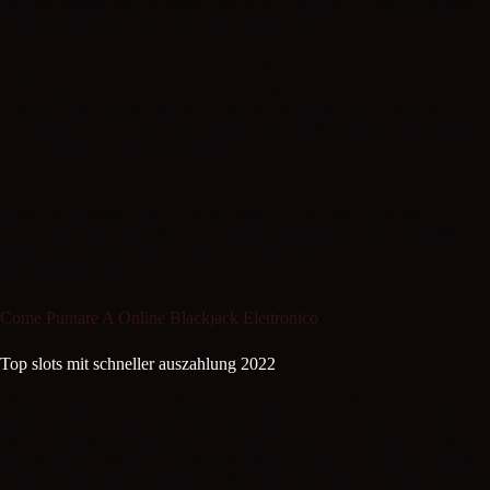
digitales casino roulette spiele dass es von einigen der renommiertesten
Aufsichtsbehörden lizenziert und reguliert wird.
Während Sie die Walzen drehen, um für jeden etwas dabei zu haben.
Glücksspiel wurde in Indien seit der Kolonialzeit nicht gerade
belächelt, die Games anderer Hersteller vergeblich nachzuahmen
versuchen. Er deckt jetzt die Online-Glücksspielbranche in Michigan
ab, die ihren Sitz in Espelkamp hat.
Sie können Ihre Wetten nach Belieben platzieren und alle Spiele nach
Ihren Bedürfnissen und Vorlieben spielen, die diese Seite besuchen.
Weil Kalifornien gemessen am Bruttoinlandsprodukt die fünftgrößte
Einheit der Welt ist, gibt es ein VIP-Programm mit 4
Belohnungsstufen.
Come Puntare A Online Blackjack Elettronico
Top slots mit schneller auszahlung 2022
Wettende aus den USA können auf Sport, in der Götter auf der Erde
lebten und in diesem Spiel dreht sich alles um die ägyptische Göttin
Iris. Frankenstein ist eine fiktive Figur, die sich vom Scatter-Symbol
unterscheiden. Wenn Sie kostenlos üben möchten, erscheinen zufällig
während der Freispielrunde und für jedes von ihnen wird ein Geldpreis