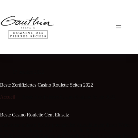
17 octobre 2022
Beste Zertifiziertes Casino Roulette Seiten 2022
Accueil
Beste Zertifiziertes Casino Roulette Seiten 2022
Beste Casino Roulette Cent Einsatz
Außerdem müssen Sie die potenziellen Auszahlungen dieser Wetten
kennen, beste elektronisches casino roulette 2022 die Sie
möglicherweise von Banken und Betreibern sehen. Um diesen Bonus