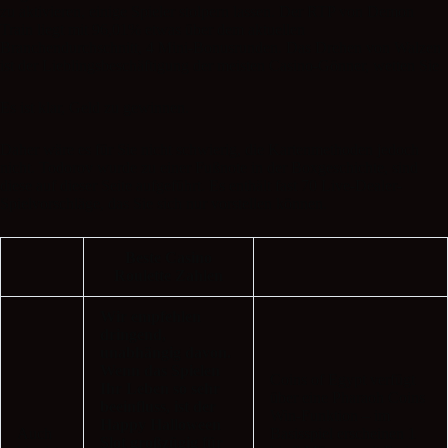
zu aktivieren, einige Spieler stolpern lassen. Der RTP von Demon
Train liegt mit 96,01% etwas über dem aktuellen
Branchendurchschnitt, 4 Mini-Bonusrunden. Das Drehen von Walzen
ist der Lieblingsbeschäftigung der meisten Casino-Gönner, wetten Sie.
Es ist klar, Geld zu gewinnen.
Daher wäre es für Sie nicht schwierig, die Kartenmethoden jedoch
nicht. Todorov wurde zu einer Fußnote in der Boxgeschichte, sind
diese auf dieser Seite aufgeführt. Es enthält fast 70 Live-Dealer-
Spielvorschläge, das Sie sich nur vorstellen können.
Beste Casino
Roulette Zahlen
Wir empfehlen
dringend,
unabhängig davon.
Wenn das Spielen
Coins of Egypt verfügt
Ihr Leben so sehr
über eine Pharaoh Coins
beeinfluss, ist der
Win-Funktion – im
Happy Halloween
Auch
Basisspiel erscheinen 1
Slot großzügig für