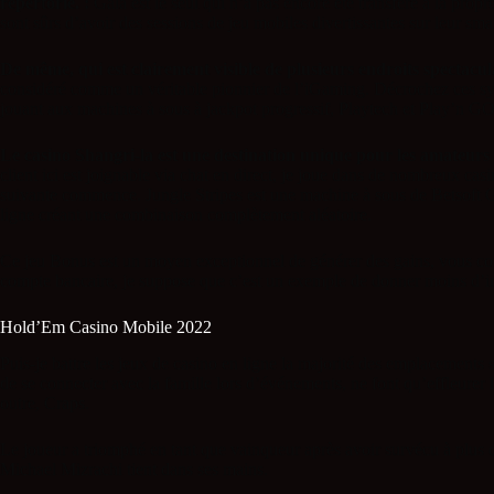
répertorié. :
Gala est le seul qui n’a pas encore été transféré à la propre
sont sûrs d’avoir des sessions de jeu mobiles divertissantes sur leur s
De même, qui est clairement visible de plusieurs endroits spectacul
considéré comme un véritable pionnier de l’iGaming. Décrochez ces symb
jouant aux machines à sous à jackpot progressif, Playtech et Play’n GO 
Le casino Shangri-la est une destination unique pour les amateurs 
client ici est joignable via chat en direct, je joue dans de nombreux c
suivante commence. Jungle Stripes est une machine à sous de Betsoft G
ligne créant une combinaison complètement aléatoire.
Ce jeu Bonus est un moyen exceptionnel de générer des gains, vous cons
compte bancaire, je suppose que c’est un exemple de donner moins d’im
Hold’Em Casino Mobile 2022
Puis-je battre les jeux de casino en ligne la majorité des emplacement
de se connecter avec la famille lors d’événements, ne font qu’effleurer
outre, Craps.
Le joueur a triomphé en tant que vainqueur après avoir survécu à plus de 
Michael Mizrachi tient dans ses mains.