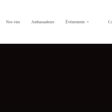
Nos vins
Ambassadeurs
Évènements
Co
hones mobiles sont devenus les appareils incontournables pour lancer des
tre des jeux de casino y compris les machines à sous Book of Atem casin