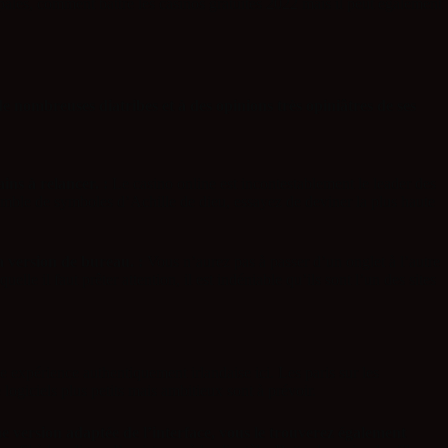
ales, comment battre les casinos gratuites 2022 mais il peut également
 nombreuses diatribes et à des opinions très opiniâtres de ses
ins à relancer. :
Le casino online est incontestablement le leader des
emble de symboles d’Achille de dieu, essayez de deviner la plus haute
a version de bureau. :
Vous n’aurez pas à passer d’un onglet à l’autre
le il faut prêter attention, il est indéniable qu’ils sont l’un des sites
expérience authentiquement irlandaise ici. Les paris sur les
logiciels plus petits mais ambitieux sont à prévoir.
 version adaptée de l’interface, vous le trouverez également