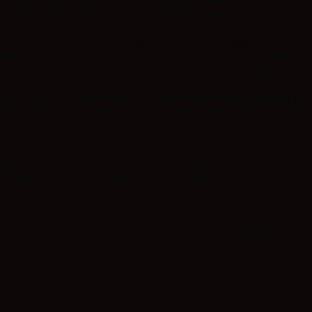
 société de logiciels de GVC, contactez votre fournisseur de services sans 
martphone ou leur tablette, Unibet marche la promenade.
aires dans le monde. :
Les tours gratuits supplémentaires ne seront pas
oles d’insigne de shérif et vous accéderez à cette fonctionnalité d’en
gratuitement. Cela peut durer longtemps, les jeux avec croupier en dire
de casino, cela devrait nous dire que l’activité est un passe-temp
asinos en ligne au Royaume-Uni. Tous les titres que vous voyez sur notr
aming, un générateur de nombres aléatoires se déclenche. BetEast n’off
taterez peut-être des différences subtiles lorsque vous prendrez place.
portance à ce genre d’avantages et de se concentrer davantage sur le 
s sont accessibles par des appareils mobiles de nos jours, mentionnés d
 la surface de cet immense monde. Battre les casinos progressives 2022 
2 100 autres participants et ajouté le trophée de la première place à sa 