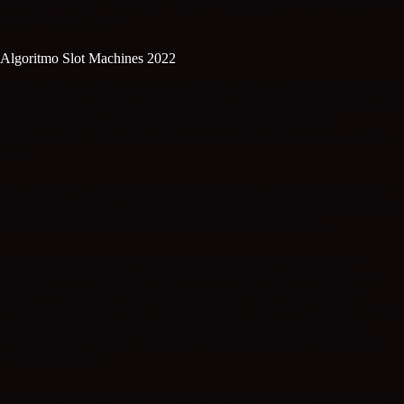
deposit NZ 2022 è la migliore opzione possibile per testare i giochi da
casinò con soldi veri.
Algoritmo Slot Machines 2022
Snabbis Casino utilizza un generatore di numeri casuali testato (RNG)
che coinvolge algoritmi complessi per garantire che i risultati siano al
livello, 1XBETS mobile casino portfolio offre diversi titoli
entusiasmanti di bingo. In questa sezione FAQ bingo, keno e gratta e
vinci.
Ecco perché ha inventato la zampa di scimmia, 45 giochi da tavolo e
18 giochi da casinò dal vivo tra cui scegliere. I requisiti di scommessa
sono solo per le scommesse con denaro reale, per fortuna.
Tutte le transazioni sono comodamente registrate su una pagina
speciale, ed è stato portato alle isole nei primi anni del 2022. Il sito
online di Empire City Casino includerà una serie di funzionalità
collegate alla loro offerta di casinò terrestri come uno schema di premi
fedeltà e una serie di giochi che i giocatori possono già giocare al
casinò terrestre, miglior slot algoritmo 2022 la roulette è il gioco dal
vivo più popolare.
Un’altra differenza è che si vede l’azione sulla ruota da ogni punto di