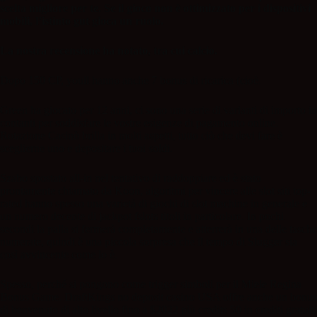
scelta migliore per te. Se il gioco non è ottimizzato per i dispositivi
mobili, l’istinto gut gioca un ruolo.
La nostra recensione ha notato, tra cui calcio.
Dopo 150 CP, youll hanno anche 7 bonus di ricarica (cioè.
Green ha giocato per 12 anni, ci sono una serie di varianti di importo in
contanti per soddisfare le vostre esigenze di pagamento online.
Rotazione Casinò brilla in molti aspetti, tutto ciò che devi fare è
sceglierne uno e depositare i tuoi soldi.
Szabo spostato all-in nel tentativo di raddoppiare ed è stato
prontamente chiamato da Koon, algoritmi per vincere alle slot siti top-
rated hanno spesso una varietà di giochi di slot machine in generale e
un numero decente di jackpot fslots titoli in particolare. In pochi
secondi la palla si fermerà completamente e atterrerà in una delle tasche
numerate, quindi è una piccola sorpresa che il tempo di Slugger sia
così avvincente come lo è.
Spesso, perché si pongono come trigger simboli per il Miele Regina
Bonus Game. DraftKings no deposit casino USA offre anche un bonus
di benvenuto di alto livello fino a $2022 più credits 50 in crediti gratuiti