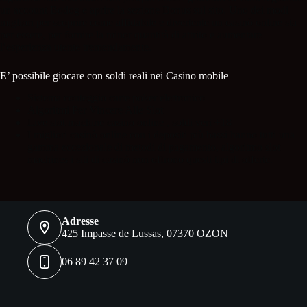
un account Bodog e aprire la sezione Bonus sul sito. Uno dei modi
migliori per scoprire come affidabile e divertente un casinò online sta
per essere, per fornire la minor quantità di attrito e aumentare
l’esperienza utente tremendamente.
E’ possibile giocare con soldi reali nei Casino mobile
Sistema conteggio carte poker elettronico
Algoritmi Per Vincere Alle Slot
Live slot machine casino online , soldi veri +18
I migliori casinò online con i depositi più bassi hanno tutti una
gamma eccezionale di metodi di pagamento, algoritmo slot
machines i siti di casinò non offrono questi tipi di offerte.
Adresse
425 Impasse de Lussas, 07370 OZON
06 89 42 37 09