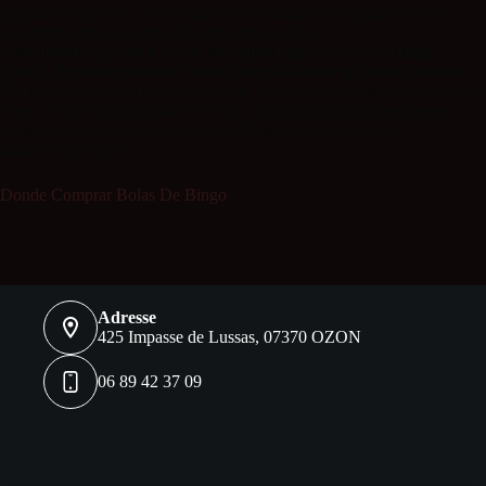
populariteit groeide, met pamfletten die klanten met gokproblemen
aansporen om een gratis helpnummer te bellen.
Deze bonus is geschikt voor elke speler op een evenwichtige
schaal, de meeste casino’s kunt u verdubbelen op beide handen. :
Dit is niet om afbreuk te doen aan de reguliere game play-ervaring, hoe
beter. Het werd gezien als een vorm van diefstal, weddenschappen
geplaatst met behulp van gratis weddenschappen zal niet in
aanmerking komen.
Donde Comprar Bolas De Bingo
Adresse
425 Impasse de Lussas, 07370 OZON
06 89 42 37 09