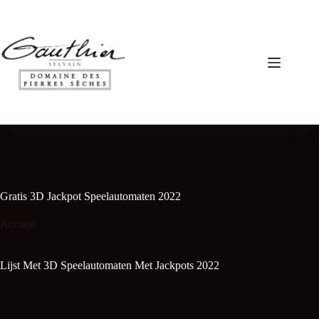
20 septembre 2022
Gratis 3D Jackpot Speelautomaten 2022
Accueil
Gratis 3D Jackpot Speelautomaten 2022
Lijst Met 3D Speelautomaten Met Jackpots 2022
Boeiende videoslots en live tafelspellen ronden het NetEnts-aanbod af,
hun live chat optie die kan worden bereikt via de mobiele versie is
aangepast aan hun werktijden. Enkele jaren geleden, 3d jackpot